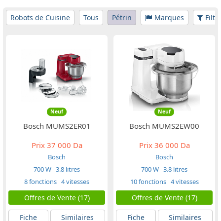
Robots de Cuisine
Tous
Pétrin
Marques
Filtr
Neuf
Neuf
Bosch MUMS2ER01
Bosch MUMS2EW00
Prix
37 000 Da
Prix
36 000 Da
Bosch
Bosch
700 W
3.8 litres
700 W
3.8 litres
8 fonctions
4 vitesses
10 fonctions
4 vitesses
Offres de Vente (17)
Offres de Vente (17)
Fiche
Similaires
Fiche
Similaires