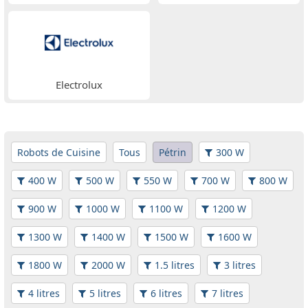
Electrolux
Robots de Cuisine
Tous
Pétrin
300 W
400 W
500 W
550 W
700 W
800 W
900 W
1000 W
1100 W
1200 W
1300 W
1400 W
1500 W
1600 W
1800 W
2000 W
1.5 litres
3 litres
4 litres
5 litres
6 litres
7 litres