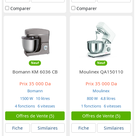
Comparer
Comparer
Neuf
Neuf
Bomann KM 6036 CB
Moulinex QA150110
Prix
35 000 Da
Prix
35 000 Da
Bomann
Moulinex
1500 W
10 litres
800 W
4.8 litres
4 fonctions
6 vitesses
1 fonctions
6 vitesses
Offres de Vente (5)
Offres de Vente (5)
Fiche
Similaires
Fiche
Similaires