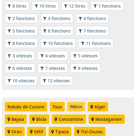
8 litres
10 litres
12 litres
1 fonctions
2 fonctions
3 fonctions
4 fonctions
5 fonctions
6 fonctions
7 fonctions
8 fonctions
10 fonctions
11 fonctions
3 vitesses
4 vitesses
5 vitesses
6 vitesses
7 vitesses
8 vitesses
10 vitesses
12 vitesses
Robots de Cuisine
Tous
Pétrin
Alger
Bejaia
Blida
Constantine
Mostaganem
Oran
Sétif
Tipaza
Tizi-Ouzou