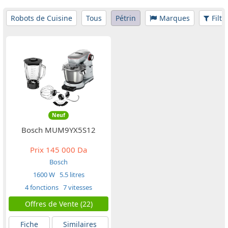
Robots de Cuisine
Tous
Pétrin
Marques
Filtr
Neuf
Bosch MUM9YX5S12
Prix
145 000 Da
Bosch
1600 W
5.5 litres
4 fonctions
7 vitesses
Offres de Vente (22)
Fiche
Similaires