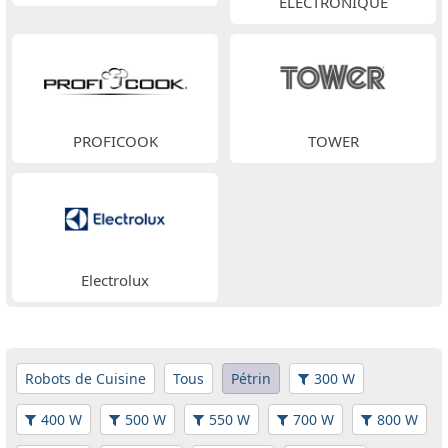
ELECTRONIQUE
PROFICOOK
TOWER
Electrolux
Robots de Cuisine
Tous
Pétrin
300 W
400 W
500 W
550 W
700 W
800 W