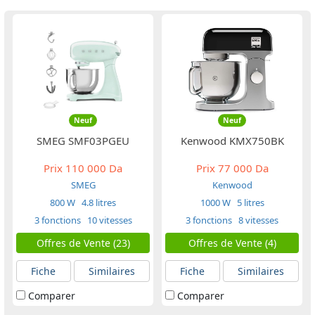
Neuf
Neuf
SMEG SMF03PGEU
Kenwood KMX750BK
Prix
110 000 Da
Prix
77 000 Da
SMEG
Kenwood
800 W
4.8 litres
1000 W
5 litres
3 fonctions
10 vitesses
3 fonctions
8 vitesses
Offres de Vente (23)
Offres de Vente (4)
Fiche
Similaires
Fiche
Similaires
Comparer
Comparer