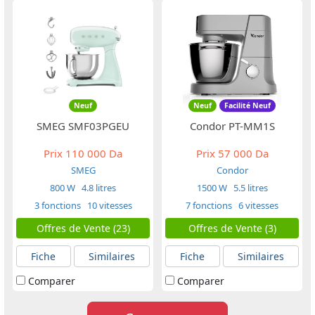
Neuf
Neuf
Facilité Neuf
SMEG SMF03PGEU
Condor PT-MM1S
Prix
110 000 Da
Prix
57 000 Da
SMEG
Condor
800 W
4.8 litres
1500 W
5.5 litres
3 fonctions
10 vitesses
7 fonctions
6 vitesses
Offres de Vente (23)
Offres de Vente (3)
Fiche
Similaires
Fiche
Similaires
Comparer
Comparer