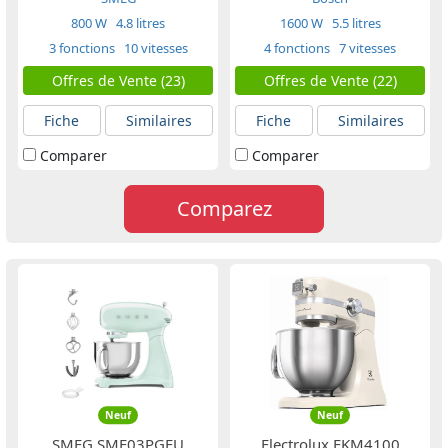
800 W
4.8 litres
1600 W
5.5 litres
3 fonctions
10 vitesses
4 fonctions
7 vitesses
Offres de Vente (23)
Offres de Vente (22)
Fiche
Similaires
Fiche
Similaires
Comparer
Comparer
Comparez
Neuf
Neuf
SMEG SMF03PGEU
Electrolux EKM4100