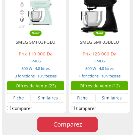
Neuf
Neuf
SMEG SMF03PGEU
SMEG SMF03BLEU
Prix
110 000 Da
Prix
128 000 Da
SMEG
SMEG
800 W
4.8 litres
800 W
4.8 litres
3 fonctions
10 vitesses
1 fonctions
10 vitesses
Offres de Vente (23)
Offres de Vente (12)
Fiche
Similaires
Fiche
Similaires
Comparer
Comparer
Comparez