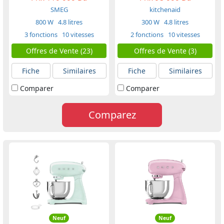
SMEG
kitchenaid
800 W
4.8 litres
300 W
4.8 litres
3 fonctions
10 vitesses
2 fonctions
10 vitesses
Offres de Vente (23)
Offres de Vente (3)
Fiche
Similaires
Fiche
Similaires
Comparer
Comparer
Comparez
Neuf
Neuf