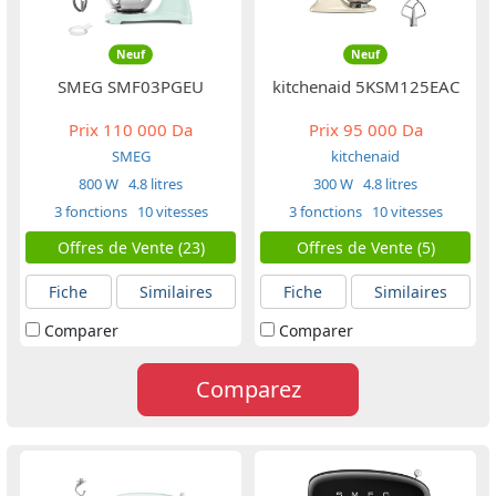
Neuf
Neuf
SMEG SMF03PGEU
kitchenaid 5KSM125EAC
Prix
110 000 Da
Prix
95 000 Da
SMEG
kitchenaid
800 W
4.8 litres
300 W
4.8 litres
3 fonctions
10 vitesses
3 fonctions
10 vitesses
Offres de Vente (23)
Offres de Vente (5)
Fiche
Similaires
Fiche
Similaires
Comparer
Comparer
Comparez