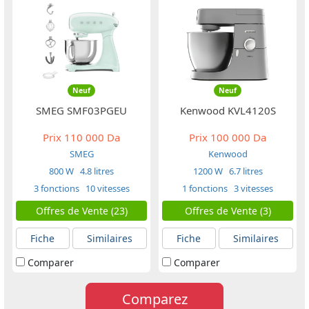
Neuf
Neuf
SMEG SMF03PGEU
Kenwood KVL4120S
Prix
110 000 Da
Prix
100 000 Da
SMEG
Kenwood
800 W
4.8 litres
1200 W
6.7 litres
3 fonctions
10 vitesses
1 fonctions
3 vitesses
Offres de Vente (23)
Offres de Vente (3)
Fiche
Similaires
Fiche
Similaires
Comparer
Comparer
Comparez