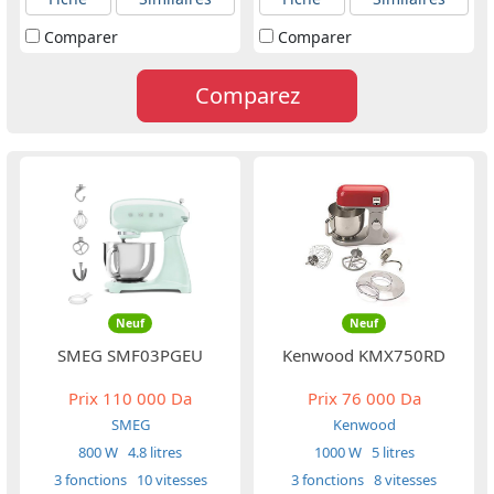
Comparer
Comparer
Comparez
Neuf
Neuf
SMEG SMF03PGEU
Kenwood KMX750RD
Prix
110 000 Da
Prix
76 000 Da
SMEG
Kenwood
800 W
4.8 litres
1000 W
5 litres
3 fonctions
10 vitesses
3 fonctions
8 vitesses