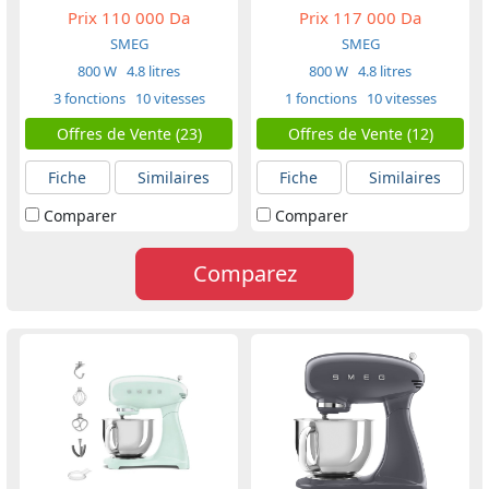
Prix
110 000 Da
Prix
117 000 Da
SMEG
SMEG
800 W
4.8 litres
800 W
4.8 litres
3 fonctions
10 vitesses
1 fonctions
10 vitesses
Offres de Vente (23)
Offres de Vente (12)
Fiche
Similaires
Fiche
Similaires
Comparer
Comparer
Comparez