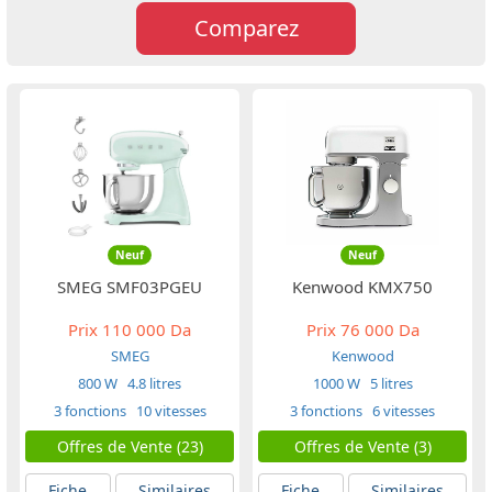
Comparez
Neuf
Neuf
SMEG SMF03PGEU
Kenwood KMX750
Prix
110 000 Da
Prix
76 000 Da
SMEG
Kenwood
800 W
4.8 litres
1000 W
5 litres
3 fonctions
10 vitesses
3 fonctions
6 vitesses
Offres de Vente (23)
Offres de Vente (3)
Fiche
Similaires
Fiche
Similaires