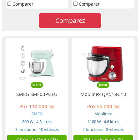
Comparer
Comparer
Comparez
Neuf
Neuf
SMEG SMF03PGEU
Moulinex QA518G10
Prix
110 000 Da
Prix
55 000 Da
SMEG
Moulinex
800 W
4.8 litres
1100 W
4.6 litres
3 fonctions
10 vitesses
4 fonctions
8 vitesses
Offres de Vente (23)
Offres de Vente (5)