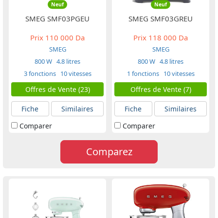
Neuf
Neuf
SMEG SMF03PGEU
SMEG SMF03GREU
Prix
110 000 Da
Prix
118 000 Da
SMEG
SMEG
800 W
4.8 litres
800 W
4.8 litres
3 fonctions
10 vitesses
1 fonctions
10 vitesses
Offres de Vente (23)
Offres de Vente (7)
Fiche
Similaires
Fiche
Similaires
Comparer
Comparer
Comparez