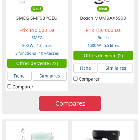
Neuf
Neuf
SMEG SMF03PGEU
Bosch MUM9AX5S00
Prix
110 000 Da
Prix
150 000 Da
SMEG
Bosch
800 W
4.8 litres
1500 W
5.5 litres
3 fonctions
10 vitesses
Offres de Vente (5)
Offres de Vente (23)
Fiche
Similaires
Fiche
Similaires
Comparer
Comparer
Comparez