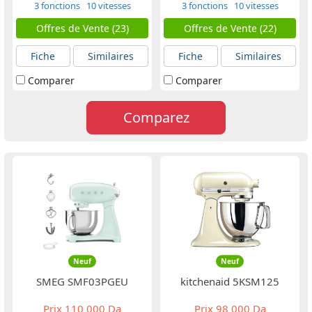
3 fonctions
10 vitesses
3 fonctions
10 vitesses
Offres de Vente (23)
Offres de Vente (22)
Fiche
Similaires
Fiche
Similaires
Comparer
Comparer
Comparez
Neuf
Neuf
SMEG SMF03PGEU
kitchenaid 5KSM125
Prix
110 000 Da
Prix
98 000 Da