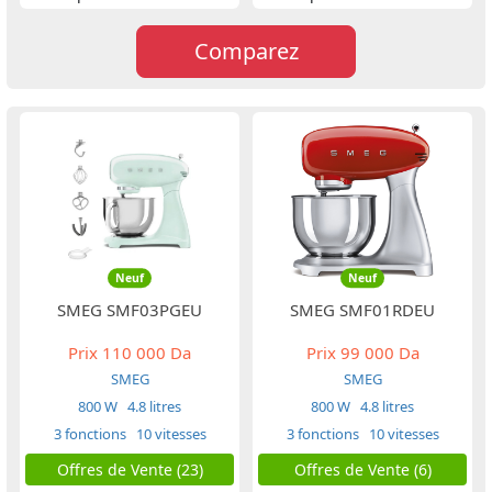
Comparez
Neuf
Neuf
SMEG SMF03PGEU
SMEG SMF01RDEU
Prix
110 000 Da
Prix
99 000 Da
SMEG
SMEG
800 W
4.8 litres
800 W
4.8 litres
3 fonctions
10 vitesses
3 fonctions
10 vitesses
Offres de Vente (23)
Offres de Vente (6)