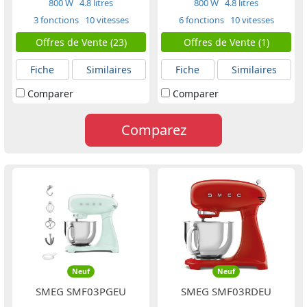
800 W
4.8 litres
800 W
4.8 litres
3 fonctions
10 vitesses
6 fonctions
10 vitesses
Offres de Vente (23)
Offres de Vente (1)
Fiche
Similaires
Fiche
Similaires
Comparer
Comparer
Comparez
Neuf
Neuf
SMEG SMF03PGEU
SMEG SMF03RDEU