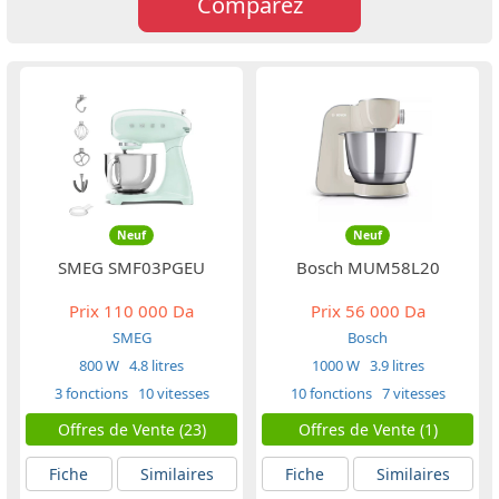
Comparez
Neuf
Neuf
SMEG SMF03PGEU
Bosch MUM58L20
Prix
110 000 Da
Prix
56 000 Da
SMEG
Bosch
800 W
4.8 litres
1000 W
3.9 litres
3 fonctions
10 vitesses
10 fonctions
7 vitesses
Offres de Vente (23)
Offres de Vente (1)
Fiche
Similaires
Fiche
Similaires