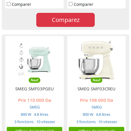
Comparer
Comparer
Comparez
Neuf
Neuf
SMEG SMF03PGEU
SMEG SMF03CREU
Prix
110 000 Da
Prix
106 000 Da
SMEG
SMEG
800 W
4.8 litres
800 W
4.8 litres
3 fonctions
10 vitesses
3 fonctions
10 vitesses