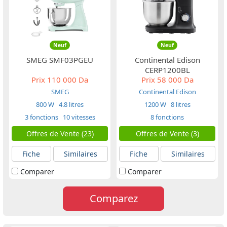
Neuf
Neuf
SMEG SMF03PGEU
Continental Edison
CERP1200BL
Prix
110 000 Da
Prix
58 000 Da
SMEG
Continental Edison
800 W
4.8 litres
1200 W
8 litres
3 fonctions
10 vitesses
8 fonctions
Offres de Vente (23)
Offres de Vente (3)
Fiche
Similaires
Fiche
Similaires
Comparer
Comparer
Comparez