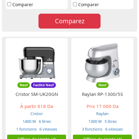
Comparer
Comparer
Comparez
Neuf
Facilité Neuf
Neuf
Cristor SM-UK20GN
Raylan RP-1300/5S
À partir
618 Da
Prix
17 000 Da
Cristor
Raylan
1400 W
6 litres
1300 W
5 litres
1 fonctions
6 vitesses
3 fonctions
6 vitesses