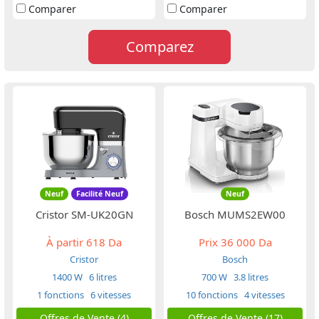
Comparer
Comparer
Comparez
Neuf
Facilité Neuf
Neuf
Cristor SM-UK20GN
Bosch MUMS2EW00
À partir
618 Da
Prix
36 000 Da
Cristor
Bosch
1400 W
6 litres
700 W
3.8 litres
1 fonctions
6 vitesses
10 fonctions
4 vitesses
Offres de Vente (4)
Offres de Vente (17)