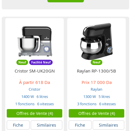
Neuf
Facilité Neuf
Neuf
Cristor SM-UK20GN
Raylan RP-1300/5B
À partir
618 Da
Prix
17 000 Da
Cristor
Raylan
1400 W
6 litres
1300 W
5 litres
1 fonctions
6 vitesses
3 fonctions
6 vitesses
Offres de Vente (4)
Offres de Vente (4)
Fiche
Similaires
Fiche
Similaires