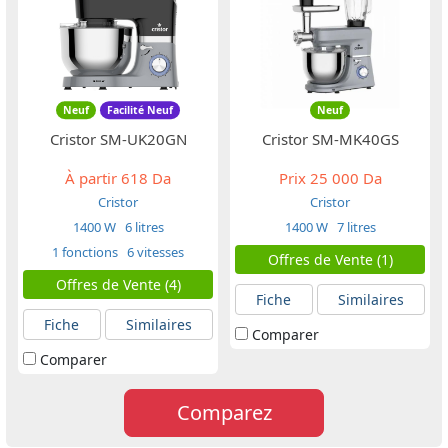
Neuf
Facilité Neuf
Neuf
Cristor SM-UK20GN
Cristor SM-MK40GS
À partir
618 Da
Prix
25 000 Da
Cristor
Cristor
1400 W
6 litres
1400 W
7 litres
1 fonctions
6 vitesses
Offres de Vente (1)
Offres de Vente (4)
Fiche
Similaires
Fiche
Similaires
Comparer
Comparer
Comparez