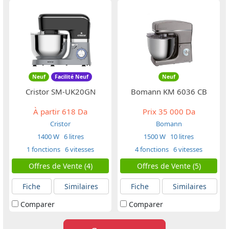
Neuf
Facilité Neuf
Neuf
Cristor SM-UK20GN
Bomann KM 6036 CB
À partir
618 Da
Prix
35 000 Da
Cristor
Bomann
1400 W
6 litres
1500 W
10 litres
1 fonctions
6 vitesses
4 fonctions
6 vitesses
Offres de Vente (4)
Offres de Vente (5)
Fiche
Similaires
Fiche
Similaires
Comparer
Comparer