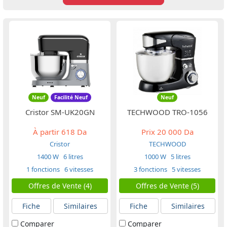
Neuf
Facilité Neuf
Neuf
Cristor SM-UK20GN
TECHWOOD TRO-1056
À partir
618 Da
Prix
20 000 Da
Cristor
TECHWOOD
1400 W
6 litres
1000 W
5 litres
1 fonctions
6 vitesses
3 fonctions
5 vitesses
Offres de Vente (4)
Offres de Vente (5)
Fiche
Similaires
Fiche
Similaires
Comparer
Comparer