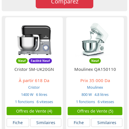
Comparez
Neuf
Facilité Neuf
Neuf
Cristor SM-UK20GN
Moulinex QA150110
À partir
618 Da
Prix
35 000 Da
Cristor
Moulinex
1400 W
6 litres
800 W
4.8 litres
1 fonctions
6 vitesses
1 fonctions
6 vitesses
Offres de Vente (4)
Offres de Vente (5)
Fiche
Similaires
Fiche
Similaires