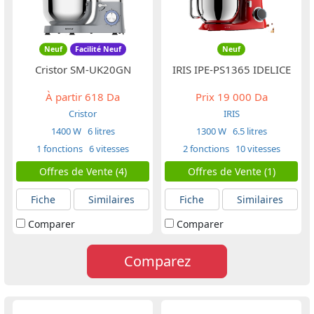
Neuf
Facilité Neuf
Neuf
Cristor SM-UK20GN
IRIS IPE-PS1365 IDELICE
À partir
618 Da
Prix
19 000 Da
Cristor
IRIS
1400 W
6 litres
1300 W
6.5 litres
1 fonctions
6 vitesses
2 fonctions
10 vitesses
Offres de Vente (4)
Offres de Vente (1)
Fiche
Similaires
Fiche
Similaires
Comparer
Comparer
Comparez