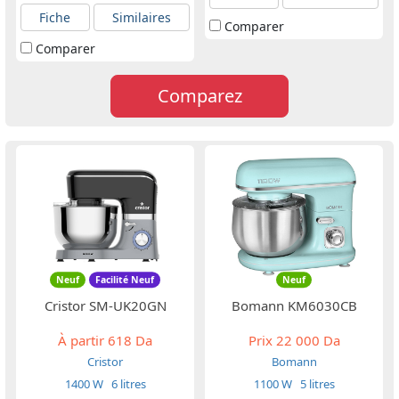
Fiche
Similaires
Comparer
Comparer
Comparez
Neuf
Facilité Neuf
Neuf
Cristor SM-UK20GN
Bomann KM6030CB
À partir
618 Da
Prix
22 000 Da
Cristor
Bomann
1400 W
6 litres
1100 W
5 litres