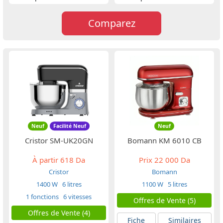
Comparez
Neuf
Facilité Neuf
Neuf
Cristor SM-UK20GN
Bomann KM 6010 CB
À partir
618 Da
Prix
22 000 Da
Cristor
Bomann
1400 W
6 litres
1100 W
5 litres
1 fonctions
6 vitesses
Offres de Vente (5)
Offres de Vente (4)
Fiche
Similaires