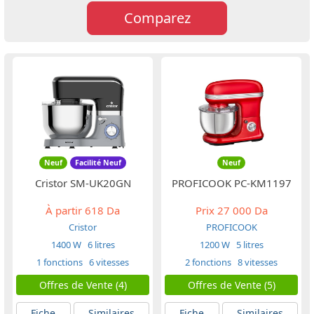
Comparez
Neuf
Facilité Neuf
Neuf
Cristor SM-UK20GN
PROFICOOK PC-KM1197
À partir
618 Da
Prix
27 000 Da
Cristor
PROFICOOK
1400 W
6 litres
1200 W
5 litres
1 fonctions
6 vitesses
2 fonctions
8 vitesses
Offres de Vente (4)
Offres de Vente (5)
Fiche
Similaires
Fiche
Similaires