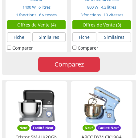
1400 W
6 litres
800 W
4.3 litres
1 fonctions
6 vitesses
3 fonctions
10 vitesses
Offres de Vente (4)
Offres de Vente (3)
Fiche
Similaires
Fiche
Similaires
Comparer
Comparer
Comparez
Neuf
Facilité Neuf
Neuf
Facilité Neuf
Cristor SM-UK20GN
ARCODYM CK198A