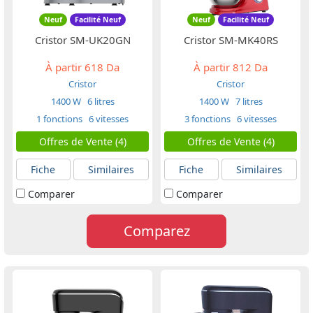
Neuf
Facilité Neuf
Neuf
Facilité Neuf
Cristor SM-UK20GN
Cristor SM-MK40RS
À partir
618 Da
À partir
812 Da
Cristor
Cristor
1400 W
6 litres
1400 W
7 litres
1 fonctions
6 vitesses
3 fonctions
6 vitesses
Offres de Vente (4)
Offres de Vente (4)
Fiche
Similaires
Fiche
Similaires
Comparer
Comparer
Comparez