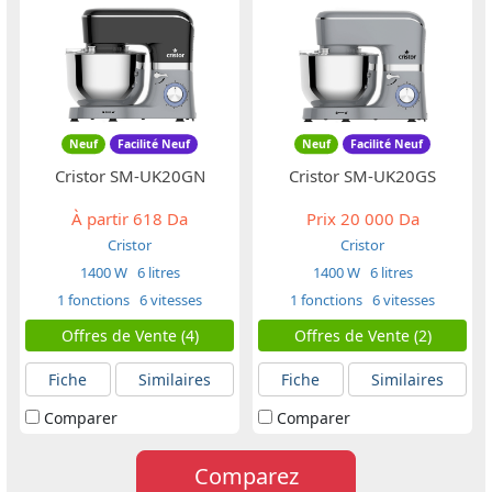
Neuf
Facilité Neuf
Neuf
Facilité Neuf
Cristor SM-UK20GN
Cristor SM-UK20GS
À partir
618 Da
Prix
20 000 Da
Cristor
Cristor
1400 W
6 litres
1400 W
6 litres
1 fonctions
6 vitesses
1 fonctions
6 vitesses
Offres de Vente (4)
Offres de Vente (2)
Fiche
Similaires
Fiche
Similaires
Comparer
Comparer
Comparez