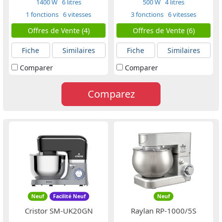
1400 W
6 litres
500 W
4 litres
1 fonctions
6 vitesses
3 fonctions
6 vitesses
Offres de Vente (4)
Offres de Vente (6)
Fiche
Similaires
Fiche
Similaires
Comparer
Comparer
Comparez
Neuf
Facilité Neuf
Neuf
Cristor SM-UK20GN
Raylan RP-1000/5S