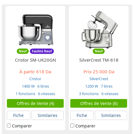
Neuf
Facilité Neuf
Neuf
Cristor SM-UK20GN
SilverCrest ‏TM-618
À partir
618 Da
Prix
25 000 Da
Cristor
SilverCrest
1400 W
6 litres
1200 W
7 litres
1 fonctions
6 vitesses
3 fonctions
6 vitesses
Offres de Vente (4)
Offres de Vente (6)
Fiche
Similaires
Fiche
Similaires
Comparer
Comparer