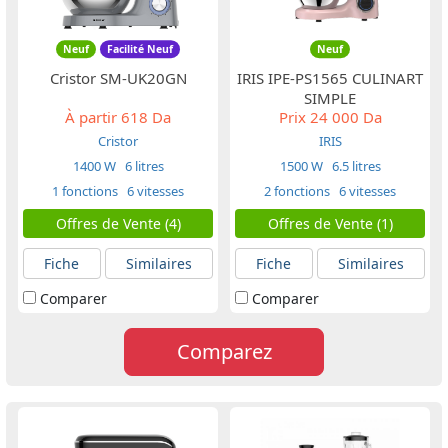
Neuf
Facilité Neuf
Neuf
Cristor SM-UK20GN
IRIS IPE-PS1565 CULINART
SIMPLE
À partir
618 Da
Prix
24 000 Da
Cristor
IRIS
1400 W
6 litres
1500 W
6.5 litres
1 fonctions
6 vitesses
2 fonctions
6 vitesses
Offres de Vente (4)
Offres de Vente (1)
Fiche
Similaires
Fiche
Similaires
Comparer
Comparer
Comparez