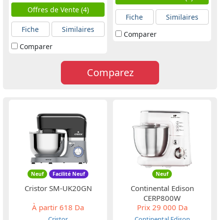
Offres de Vente (4)
Fiche
Similaires
Fiche
Similaires
Comparer
Comparer
Comparez
Neuf
Facilité Neuf
Neuf
Cristor SM-UK20GN
Continental Edison
CERP800W
À partir
618 Da
Prix
29 000 Da
Cristor
Continental Edison