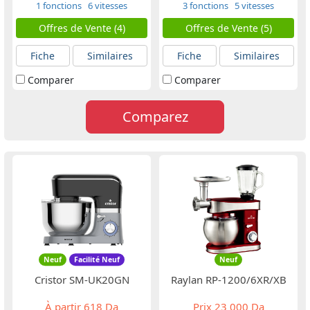
1 fonctions
6 vitesses
3 fonctions
5 vitesses
Offres de Vente (4)
Offres de Vente (5)
Fiche
Similaires
Fiche
Similaires
Comparer
Comparer
Comparez
Neuf
Facilité Neuf
Neuf
Cristor SM-UK20GN
Raylan RP-1200/6XR/XB
À partir
618 Da
Prix
23 000 Da