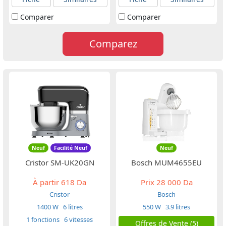
Comparer
Comparer
Comparez
Neuf
Facilité Neuf
Neuf
Cristor SM-UK20GN
Bosch MUM4655EU
À partir
618 Da
Prix
28 000 Da
Cristor
Bosch
1400 W
6 litres
550 W
3.9 litres
1 fonctions
6 vitesses
Offres de Vente (5)