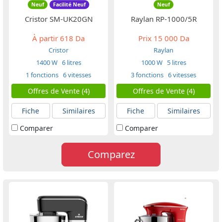
Neuf
Facilité Neuf
Neuf
Cristor SM-UK20GN
Raylan RP-1000/5R
À partir
618 Da
Prix
15 000 Da
Cristor
Raylan
1400 W
6 litres
1000 W
5 litres
1 fonctions
6 vitesses
3 fonctions
6 vitesses
Offres de Vente (4)
Offres de Vente (4)
Fiche
Similaires
Fiche
Similaires
Comparer
Comparer
Comparez