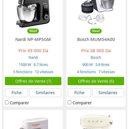
Neuf
Neuf
Nardi NP-MP5GM
Bosch MUM54A00
Prix
49 000 Da
Prix
38 000 Da
Nardi
Bosch
1500 W
6.7 litres
900 W
3.9 litres
5 fonctions
12 vitesses
4 fonctions
7 vitesses
Offres de Vente (7)
Offres de Vente (6)
Fiche
Similaires
Fiche
Similaires
Comparer
Comparer