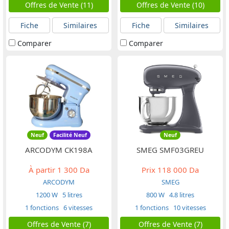
Offres de Vente (11)
Offres de Vente (10)
Fiche
Similaires
Fiche
Similaires
Comparer
Comparer
Neuf
Facilité Neuf
Neuf
ARCODYM CK198A
SMEG SMF03GREU
À partir
1 300 Da
Prix
118 000 Da
ARCODYM
SMEG
1200 W
5 litres
800 W
4.8 litres
1 fonctions
6 vitesses
1 fonctions
10 vitesses
Offres de Vente (7)
Offres de Vente (7)