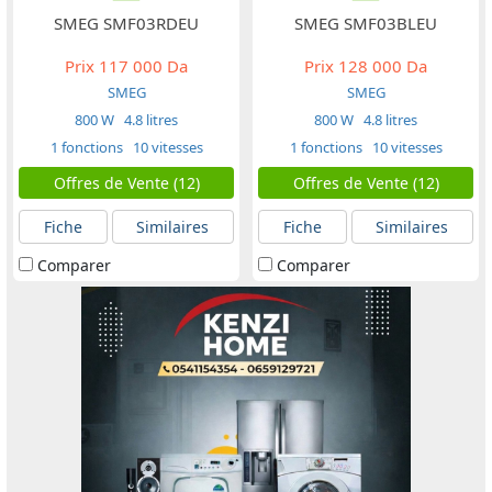
SMEG SMF03RDEU
SMEG SMF03BLEU
Prix
117 000 Da
Prix
128 000 Da
SMEG
SMEG
800 W
4.8 litres
800 W
4.8 litres
1 fonctions
10 vitesses
1 fonctions
10 vitesses
Offres de Vente (12)
Offres de Vente (12)
Fiche
Similaires
Fiche
Similaires
Comparer
Comparer