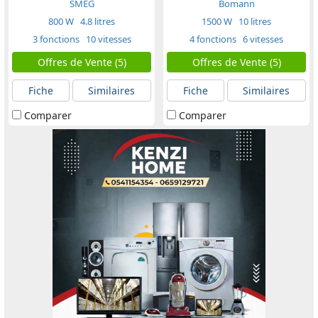
SMEG
Bomann
800 W
4.8 litres
1500 W
10 litres
3 fonctions
10 vitesses
4 fonctions
6 vitesses
Offres de Vente (5)
Offres de Vente (5)
Fiche
Similaires
Fiche
Similaires
Comparer
Comparer