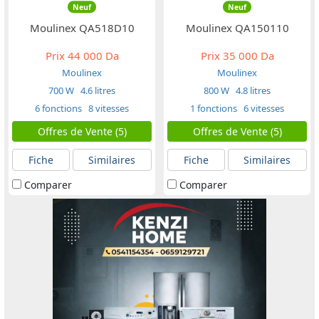
Neuf
Neuf
Moulinex QA518D10
Moulinex QA150110
Prix
44 000 Da
Prix
35 000 Da
Moulinex
Moulinex
700 W
4.6 litres
800 W
4.8 litres
6 fonctions
8 vitesses
1 fonctions
6 vitesses
Offres de Vente (5)
Offres de Vente (5)
Fiche
Similaires
Fiche
Similaires
Comparer
Comparer