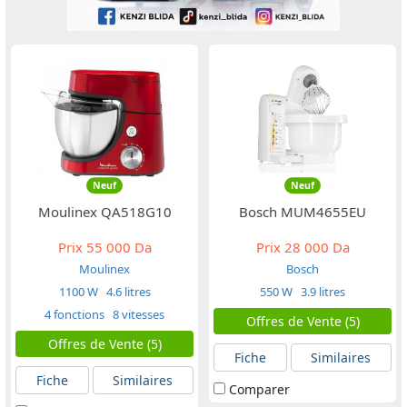
Neuf
Neuf
Moulinex QA518G10
Bosch MUM4655EU
Prix
55 000 Da
Prix
28 000 Da
Moulinex
Bosch
1100 W
4.6 litres
550 W
3.9 litres
4 fonctions
8 vitesses
Offres de Vente (5)
Offres de Vente (5)
Fiche
Similaires
Fiche
Similaires
Comparer