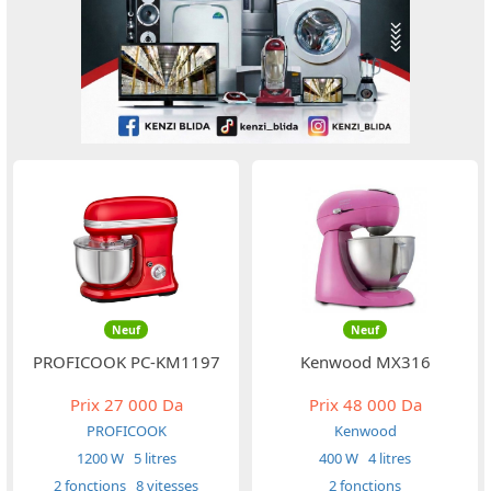
Neuf
Neuf
PROFICOOK PC-KM1197
Kenwood MX316
Prix
27 000 Da
Prix
48 000 Da
PROFICOOK
Kenwood
1200 W
5 litres
400 W
4 litres
2 fonctions
8 vitesses
2 fonctions