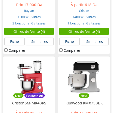
Prix
17 000 Da
À partir
618 Da
Raylan
Cristor
1300 W
5 litres
1400 W
6 litres
3 fonctions
6 vitesses
1 fonctions
6 vitesses
Offres de Vente (4)
Offres de Vente (4)
Fiche
Similaires
Fiche
Similaires
Comparer
Comparer
Neuf
Facilité Neuf
Neuf
Cristor SM-MK40RS
Kenwood KMX750BK
À partir
812 Da
Prix
77 000 Da