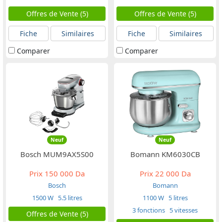
Offres de Vente (5)
Offres de Vente (5)
Fiche
Similaires
Fiche
Similaires
Comparer
Comparer
Neuf
Neuf
Bosch MUM9AX5S00
Bomann KM6030CB
Prix
150 000 Da
Prix
22 000 Da
Bosch
Bomann
1500 W
5.5 litres
1100 W
5 litres
3 fonctions
5 vitesses
Offres de Vente (5)