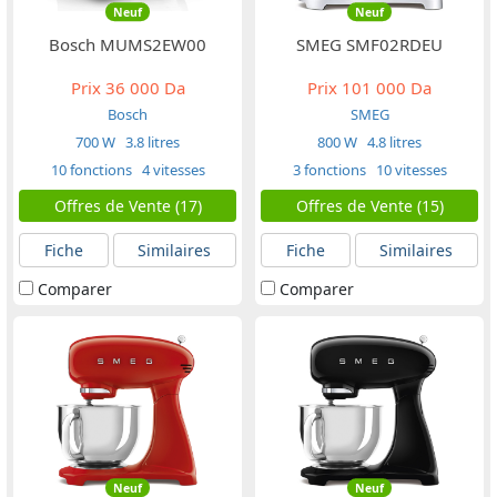
Neuf
Neuf
Bosch MUMS2EW00
SMEG SMF02RDEU
Prix
36 000 Da
Prix
101 000 Da
Bosch
SMEG
700 W
3.8 litres
800 W
4.8 litres
10 fonctions
4 vitesses
3 fonctions
10 vitesses
Offres de Vente (17)
Offres de Vente (15)
Fiche
Similaires
Fiche
Similaires
Comparer
Comparer
Neuf
Neuf