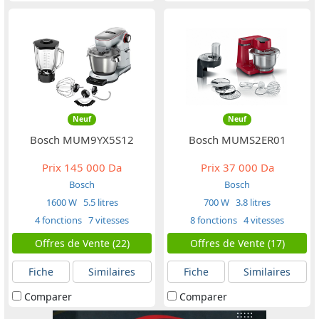
Neuf
Neuf
Bosch MUM9YX5S12
Bosch MUMS2ER01
Prix
145 000 Da
Prix
37 000 Da
Bosch
Bosch
1600 W
5.5 litres
700 W
3.8 litres
4 fonctions
7 vitesses
8 fonctions
4 vitesses
Offres de Vente (22)
Offres de Vente (17)
Fiche
Similaires
Fiche
Similaires
Comparer
Comparer