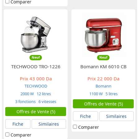
Comparer
Neuf
Neuf
TECHWOOD TRO-1226
Bomann KM 6010 CB
Prix
43 000 Da
Prix
22 000 Da
TECHWOOD
Bomann
2000 W
12 litres
1100 W
5 litres
3 fonctions
6 vitesses
Offres de Vente (5)
Offres de Vente (5)
Fiche
Similaires
Fiche
Similaires
Comparer
Comparer