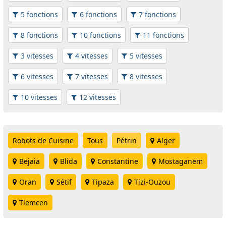
5 fonctions
6 fonctions
7 fonctions
8 fonctions
10 fonctions
11 fonctions
3 vitesses
4 vitesses
5 vitesses
6 vitesses
7 vitesses
8 vitesses
10 vitesses
12 vitesses
Robots de Cuisine
Tous
Pétrin
Alger
Bejaia
Blida
Constantine
Mostaganem
Oran
Sétif
Tipaza
Tizi-Ouzou
Tlemcen