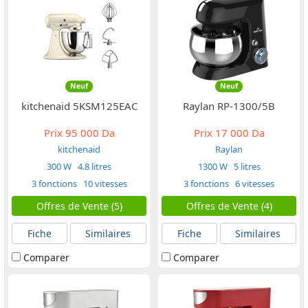
Neuf
Neuf
kitchenaid 5KSM125EAC
Raylan RP-1300/5B
Prix
95 000 Da
Prix
17 000 Da
kitchenaid
Raylan
300 W
4.8 litres
1300 W
5 litres
3 fonctions
10 vitesses
3 fonctions
6 vitesses
Offres de Vente (5)
Offres de Vente (4)
Fiche
Similaires
Fiche
Similaires
Comparer
Comparer