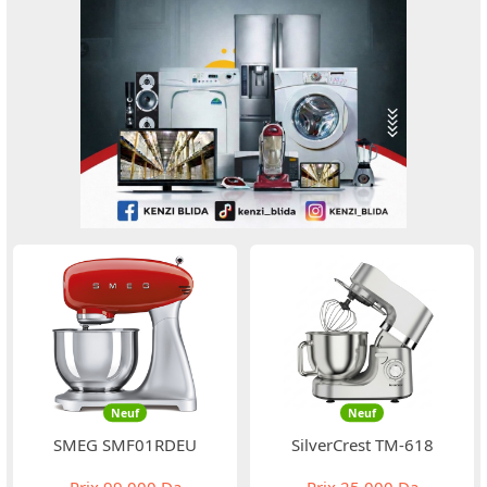
Neuf
Neuf
SMEG SMF01RDEU
SilverCrest ‏TM-618
Prix
99 000 Da
Prix
25 000 Da