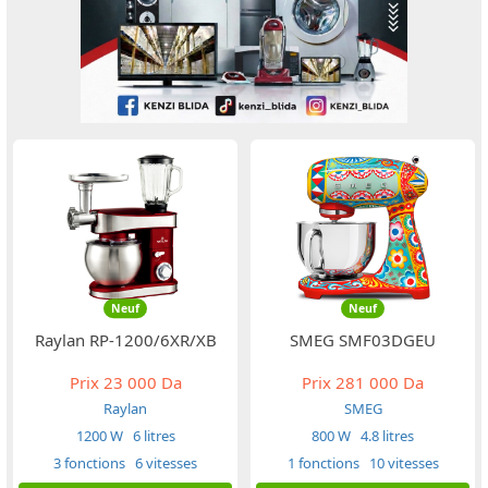
Neuf
Neuf
Raylan RP-1200/6XR/XB
SMEG SMF03DGEU
Prix
23 000 Da
Prix
281 000 Da
Raylan
SMEG
1200 W
6 litres
800 W
4.8 litres
3 fonctions
6 vitesses
1 fonctions
10 vitesses