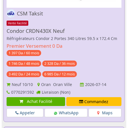
CSM Taksit
Vente Facilité
Condor CRDN430X Neuf
Réfrigérateurs Condor 2 Portes 340 Litres 59.5 x 172.4 Cm
Premier Versement 0 Da
1 397 Da / 60 mois
1 746 Da / 48 mois
2 328 Da / 36 mois
3 492 Da / 24 mois
6 985 Da / 12 mois
Neuf
10/10
Oran Oran Ville
2026-07-14
0770291592
Livraison (Non)
Achat Facilité
Commandez
Appeler
WhatsApp
Maps