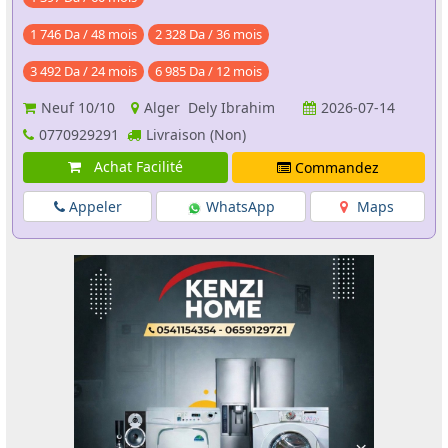
1 746 Da / 48 mois
2 328 Da / 36 mois
3 492 Da / 24 mois
6 985 Da / 12 mois
Neuf
10/10
Alger Dely Ibrahim
2026-07-14
0770929291
Livraison (Non)
Achat Facilité
Commandez
Appeler
WhatsApp
Maps