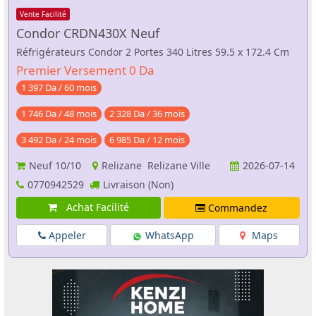
Vente Facilité
Condor CRDN430X Neuf
Réfrigérateurs Condor 2 Portes 340 Litres 59.5 x 172.4 Cm
Premier Versement 0 Da
1 397 Da / 60 mois
1 746 Da / 48 mois
2 328 Da / 36 mois
3 492 Da / 24 mois
6 985 Da / 12 mois
Neuf
10/10
Relizane Relizane Ville
2026-07-14
0770942529
Livraison (Non)
Achat Facilité
Commandez
Appeler
WhatsApp
Maps