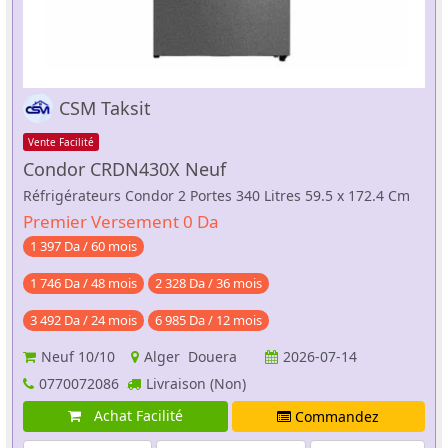
CSM Taksit
Vente Facilité
Condor CRDN430X Neuf
Réfrigérateurs Condor 2 Portes 340 Litres 59.5 x 172.4 Cm
Premier Versement 0 Da
1 397 Da / 60 mois
1 746 Da / 48 mois
2 328 Da / 36 mois
3 492 Da / 24 mois
6 985 Da / 12 mois
Neuf
10/10
Alger Douera
2026-07-14
0770072086
Livraison (Non)
Achat Facilité
Commandez