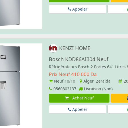
Appeler
KENZI HOME
Bosch KDD86AI304 Neuf
Réfrigérateurs Bosch 2 Portes 641 Litres
Prix Neuf 410 000 Da
Neuf
10/10
Alger Zeralda
20
0560803137
Livraison (Non)
Achat Neuf
Appeler