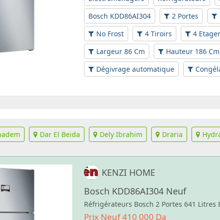
Bosch KDD86AI304
2 Portes
No Frost
4 Tiroirs
4 Etage
Largeur 86 Cm
Hauteur 186 Cm
Dégivrage automatique
Congél
khadem
Dar El Beida
Dely Ibrahim
Draria
Hydr
KENZI HOME
Bosch KDD86AI304 Neuf
Réfrigérateurs Bosch 2 Portes 641 Litres
Prix Neuf 410 000 Da