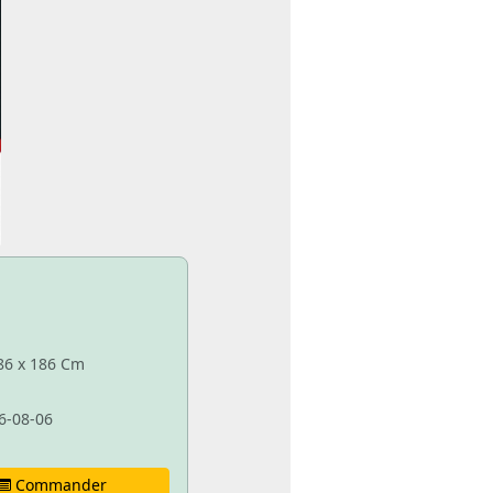
 86 x 186 Cm
6-08-06
Commander