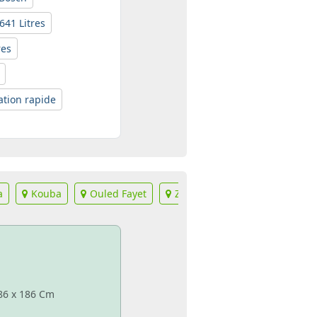
641 Litres
res
ation rapide
a
Kouba
Ouled Fayet
Zeralda
 86 x 186 Cm