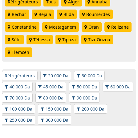
Réfrigérateurs
Tous
Alger
Annaba
Béchar
Bejaia
Blida
Boumerdes
Constantine
Mostaganem
Oran
Relizane
Sétif
Tébessa
Tipaza
Tizi-Ouzou
Tlemcen
Réfrigérateurs
20 000 Da
30 000 Da
40 000 Da
45 000 Da
50 000 Da
60 000 Da
70 000 Da
80 000 Da
90 000 Da
100 000 Da
150 000 Da
200 000 Da
250 000 Da
300 000 Da