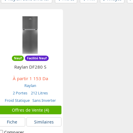
Neuf
Facilité Neuf
Raylan DF280 S
À partir
1 153 Da
Raylan
2 Portes
212 Litres
Froid Statique
Sans Inverter
Offres de Vente (4)
Fiche
Similaires
Comparer