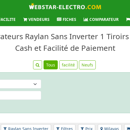
FACILITE
VENDEURS
FICHES
COMPARATEUR
rateurs Raylan Sans Inverter 1 Tiroirs
Cash et Facilité de Paiement
Tous
facilité
Neufs
Raylan Sans Inverter
Filtres
Prix
Wilayas