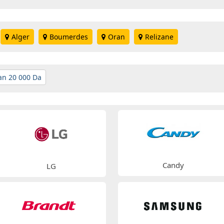
Alger
Boumerdes
Oran
Relizane
an 20 000 Da
Candy
LG