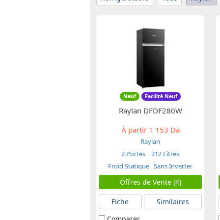
Neuf
Facilité Neuf
Raylan DFDF280W
À partir
1 153 Da
Raylan
2 Portes
212 Litres
Froid Statique
Sans Inverter
Offres de Vente (4)
Fiche
Similaires
Comparer