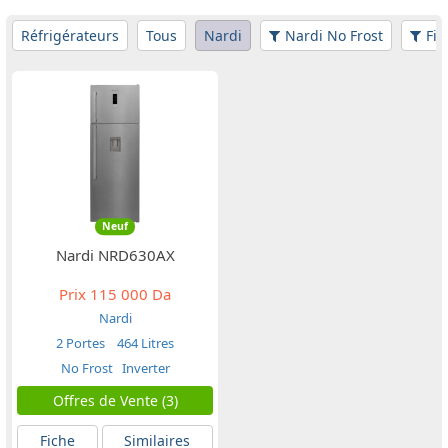
Réfrigérateurs
Tous
Nardi
Nardi No Frost
Fil
Neuf
Nardi NRD630AX
Prix
115 000 Da
Nardi
2 Portes
464 Litres
No Frost
Inverter
Offres de Vente (3)
Fiche
Similaires