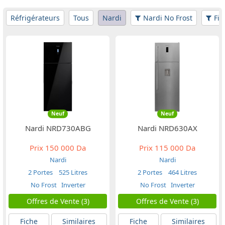
Réfrigérateurs
Tous
Nardi
Nardi No Frost
Fil
Neuf
Neuf
Nardi NRD730ABG
Nardi NRD630AX
Prix
150 000 Da
Prix
115 000 Da
Nardi
Nardi
2 Portes
525 Litres
2 Portes
464 Litres
No Frost
Inverter
No Frost
Inverter
Offres de Vente (3)
Offres de Vente (3)
Fiche
Similaires
Fiche
Similaires