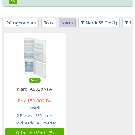
Réfrigérateurs
Tous
Nardi
Nardi 55 Cm (L)
Fi
Neuf
Nardi AS320NFA
Prix
150 000 Da
Nardi
2 Portes
235 Litres
Froid Statique
Inverter
Offres de Vente (5)