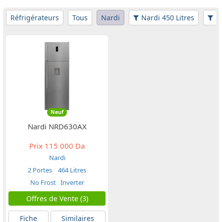
Réfrigérateurs
Tous
Nardi
Nardi 450 Litres
Fi
Neuf
Nardi NRD630AX
Prix
115 000 Da
Nardi
2 Portes
464 Litres
No Frost
Inverter
Offres de Vente (3)
Fiche
Similaires