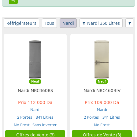
Réfrigérateurs
Tous
Nardi
Nardi 350 Litres
Fi
Neuf
Neuf
Nardi NRC460RS
Nardi NRC460RIV
Prix
112 000 Da
Prix
109 000 Da
Nardi
Nardi
2 Portes
341 Litres
2 Portes
341 Litres
No Frost
Sans Inverter
No Frost
Offres de Vente (3)
Offres de Vente (3)