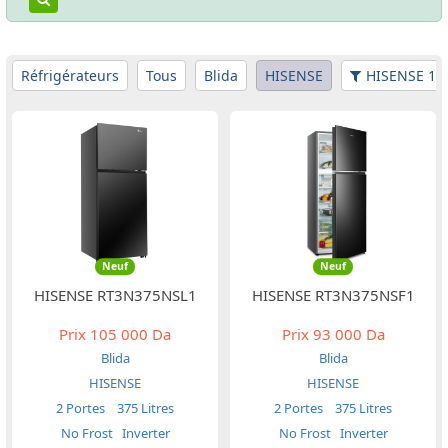
Réfrigérateurs
Tous
Blida
HISENSE
HISENSE 170
Neuf
Neuf
HISENSE RT3N375NSL1
HISENSE RT3N375NSF1
Prix
105 000 Da
Prix
93 000 Da
Blida
Blida
HISENSE
HISENSE
2 Portes
375 Litres
2 Portes
375 Litres
No Frost
Inverter
No Frost
Inverter