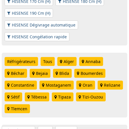
HISENSE 170 Cm (H)
HISENSE 180 Cm (H)
HISENSE 190 Cm (H)
HISENSE Dégivrage automatique
HISENSE Congélation rapide
Réfrigérateurs
Tous
Alger
Annaba
Béchar
Bejaia
Blida
Boumerdes
Constantine
Mostaganem
Oran
Relizane
Sétif
Tébessa
Tipaza
Tizi-Ouzou
Tlemcen