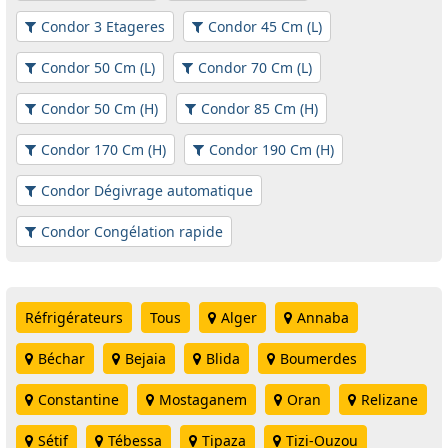
Condor 3 Etageres
Condor 45 Cm (L)
Condor 50 Cm (L)
Condor 70 Cm (L)
Condor 50 Cm (H)
Condor 85 Cm (H)
Condor 170 Cm (H)
Condor 190 Cm (H)
Condor Dégivrage automatique
Condor Congélation rapide
Réfrigérateurs
Tous
Alger
Annaba
Béchar
Bejaia
Blida
Boumerdes
Constantine
Mostaganem
Oran
Relizane
Sétif
Tébessa
Tipaza
Tizi-Ouzou