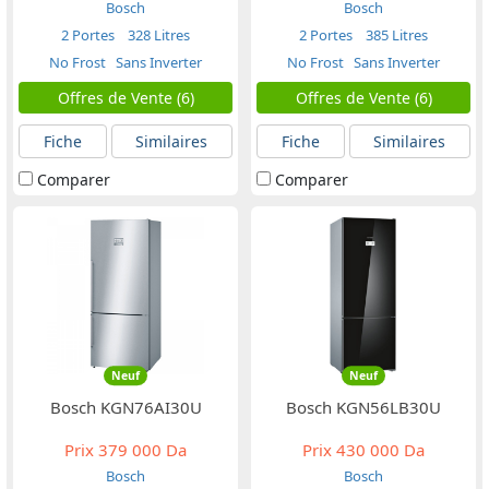
Bosch
Bosch
2 Portes
328 Litres
2 Portes
385 Litres
No Frost
Sans Inverter
No Frost
Sans Inverter
Offres de Vente (6)
Offres de Vente (6)
Fiche
Similaires
Fiche
Similaires
Comparer
Comparer
Neuf
Neuf
Bosch KGN76AI30U
Bosch KGN56LB30U
Prix
379 000 Da
Prix
430 000 Da
Bosch
Bosch