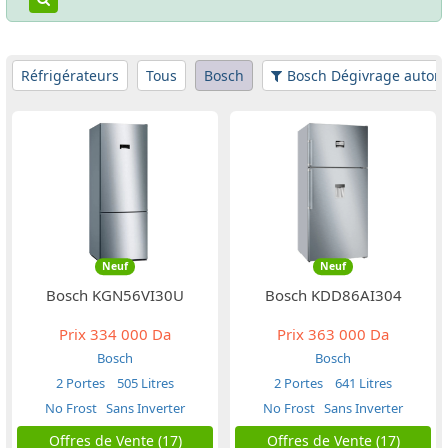
Réfrigérateurs
Tous
Bosch
Bosch Dégivrage autom
Neuf
Neuf
Bosch KGN56VI30U
Bosch KDD86AI304
Prix
334 000 Da
Prix
363 000 Da
Bosch
Bosch
2 Portes
505 Litres
2 Portes
641 Litres
No Frost
Sans Inverter
No Frost
Sans Inverter
Offres de Vente (17)
Offres de Vente (17)