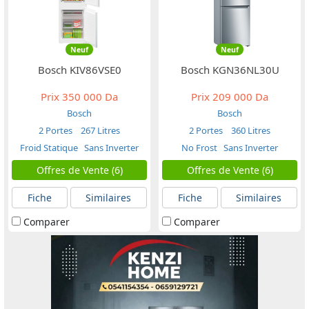
Neuf
Neuf
Bosch KIV86VSE0
Bosch KGN36NL30U
Prix
350 000 Da
Prix
209 000 Da
Bosch
Bosch
2 Portes
267 Litres
2 Portes
360 Litres
Froid Statique
Sans Inverter
No Frost
Sans Inverter
Offres de Vente (6)
Offres de Vente (6)
Fiche
Similaires
Fiche
Similaires
Comparer
Comparer