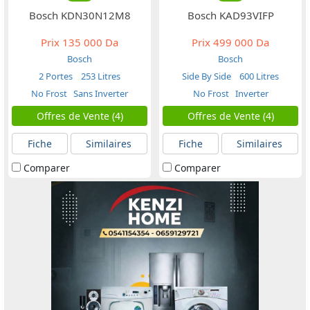
Bosch KDN30N12M8
Bosch KAD93VIFP
Prix
135 000 Da
Prix
499 000 Da
Bosch
Bosch
2 Portes
253 Litres
Side By Side
600 Litres
No Frost
Sans Inverter
No Frost
Inverter
Offres de Vente (4)
Offres de Vente (4)
Fiche
Similaires
Fiche
Similaires
Comparer
Comparer