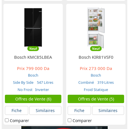
Neuf
Neuf
Bosch KMC85LBEA
Bosch KIR81VSF0
Prix
799 000 Da
Prix
273 000 Da
Bosch
Bosch
Side By Side
547 Litres
Combiné
319 Litres
No Frost
Inverter
Froid Statique
Offres de Vente (6)
Offres de Vente (5)
Fiche
Similaires
Fiche
Similaires
Comparer
Comparer