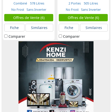
Combiné
578 Litres
2 Portes
505 Litres
No Frost
Sans Inverter
No Frost
Sans Inverter
Offres de Vente (6)
Offres de Vente (6)
Fiche
Similaires
Fiche
Similaires
Comparer
Comparer