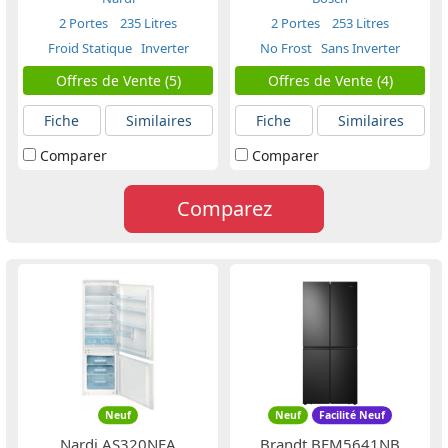
2 Portes
235 Litres
2 Portes
253 Litres
Froid Statique
Inverter
No Frost
Sans Inverter
Offres de Vente (5)
Offres de Vente (4)
Fiche
Similaires
Fiche
Similaires
Comparer
Comparer
Comparez
Neuf
Neuf
Facilité Neuf
Nardi AS320NFA
Brandt BFM5641NB