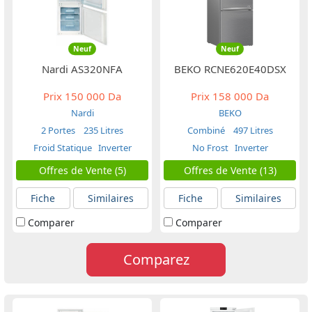
Neuf
Neuf
Nardi AS320NFA
BEKO RCNE620E40DSX
Prix
150 000 Da
Prix
158 000 Da
Nardi
BEKO
2 Portes
235 Litres
Combiné
497 Litres
Froid Statique
Inverter
No Frost
Inverter
Offres de Vente (5)
Offres de Vente (13)
Fiche
Similaires
Fiche
Similaires
Comparer
Comparer
Comparez