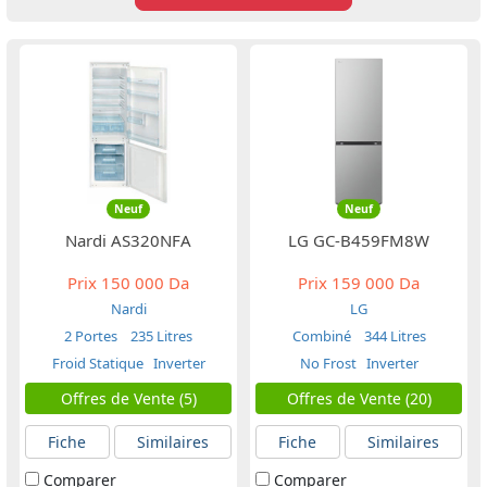
Neuf
Neuf
Nardi AS320NFA
LG GC-B459FM8W
Prix
150 000 Da
Prix
159 000 Da
Nardi
LG
2 Portes
235 Litres
Combiné
344 Litres
Froid Statique
Inverter
No Frost
Inverter
Offres de Vente (5)
Offres de Vente (20)
Fiche
Similaires
Fiche
Similaires
Comparer
Comparer