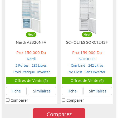
Neuf
Neuf
Nardi AS320NFA
SCHOLTES SORC1243F
Prix
150 000 Da
Prix
159 000 Da
Nardi
SCHOLTES
2 Portes
235 Litres
Combiné
242 Litres
Froid Statique
Inverter
No Frost
Sans Inverter
Offres de Vente (5)
Offres de Vente (6)
Fiche
Similaires
Fiche
Similaires
Comparer
Comparer
Comparez