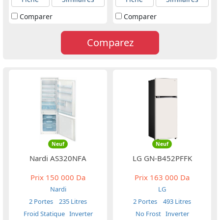
Comparer
Comparer
Comparez
Neuf
Neuf
Nardi AS320NFA
LG GN-B452PFFK
Prix
150 000 Da
Prix
163 000 Da
Nardi
LG
2 Portes
235 Litres
2 Portes
493 Litres
Froid Statique
Inverter
No Frost
Inverter