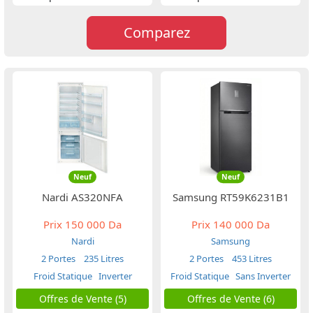
Comparez
Neuf
Neuf
Nardi AS320NFA
Samsung RT59K6231B1
Prix
150 000 Da
Prix
140 000 Da
Nardi
Samsung
2 Portes
235 Litres
2 Portes
453 Litres
Froid Statique
Inverter
Froid Statique
Sans Inverter
Offres de Vente (5)
Offres de Vente (6)