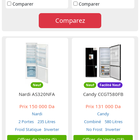
Comparer
Comparer
Comparez
Neuf
Neuf
Facilité Neuf
Nardi AS320NFA
Candy CCGT580FB
Prix
150 000 Da
Prix
131 000 Da
Nardi
Candy
2 Portes
235 Litres
Combiné
580 Litres
Froid Statique
Inverter
No Frost
Inverter
Offres de Vente (5)
Offres de Vente (18)