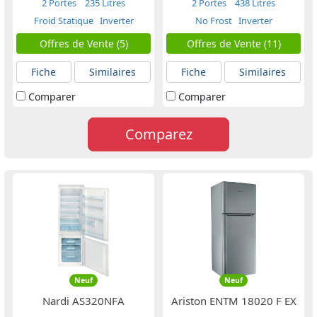
2 Portes
235 Litres
2 Portes
438 Litres
Froid Statique
Inverter
No Frost
Inverter
Offres de Vente (5)
Offres de Vente (11)
Fiche
Similaires
Fiche
Similaires
Comparer
Comparer
Comparez
Neuf
Neuf
Nardi AS320NFA
Ariston ENTM 18020 F EX