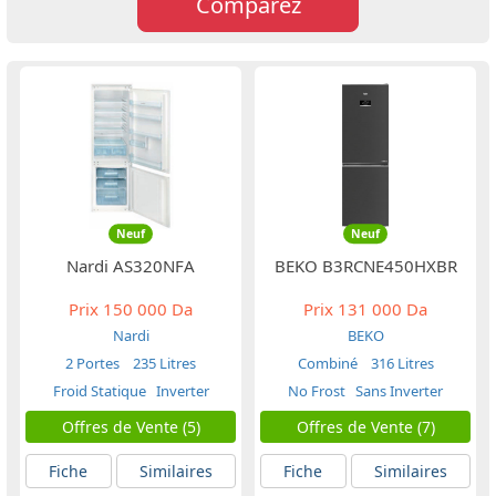
Comparez
Neuf
Neuf
Nardi AS320NFA
BEKO B3RCNE450HXBR
Prix
150 000 Da
Prix
131 000 Da
Nardi
BEKO
2 Portes
235 Litres
Combiné
316 Litres
Froid Statique
Inverter
No Frost
Sans Inverter
Offres de Vente (5)
Offres de Vente (7)
Fiche
Similaires
Fiche
Similaires