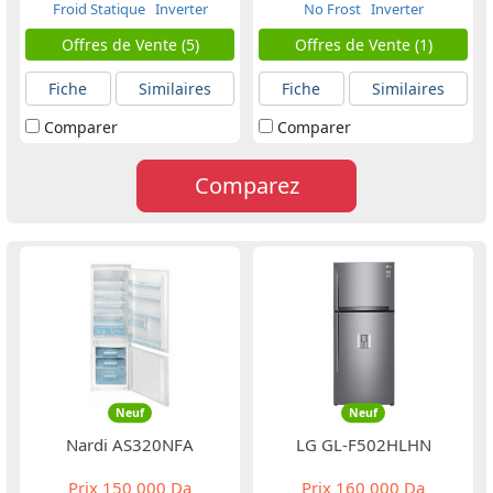
Froid Statique
Inverter
No Frost
Inverter
Offres de Vente (5)
Offres de Vente (1)
Fiche
Similaires
Fiche
Similaires
Comparer
Comparer
Comparez
Neuf
Neuf
Nardi AS320NFA
LG GL-F502HLHN
Prix
150 000 Da
Prix
160 000 Da