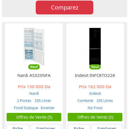
Comparez
Neuf
Neuf
Nardi AS320NFA
Indesit INFC8TO22K
Prix
150 000 Da
Prix
162 000 Da
Nardi
Indesit
2 Portes
235 Litres
Combiné
335 Litres
Froid Statique
Inverter
No Frost
Offres de Vente (5)
Offres de Vente (5)
Fiche
Similaires
Fiche
Similaires