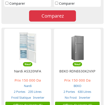
Comparer
Comparer
Comparez
Neuf
Neuf
Nardi AS320NFA
BEKO RDNE630K2VXP
Prix
150 000 Da
Prix
150 000 Da
Nardi
BEKO
2 Portes
235 Litres
2 Portes
630 Litres
Froid Statique
Inverter
No Frost
Inverter