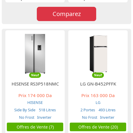
Comparez
Neuf
Neuf
HISENSE RS3P518NMC
LG GN-B452PFFK
Prix
174 000 Da
Prix
163 000 Da
HISENSE
LG
Side By Side
518 Litres
2 Portes
493 Litres
No Frost
Inverter
No Frost
Inverter
Offres de Vente (7)
Offres de Vente (20)