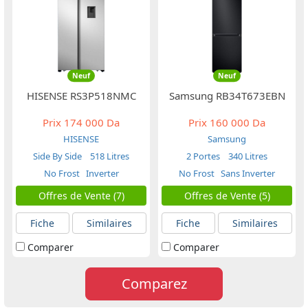
Neuf
Neuf
HISENSE RS3P518NMC
Samsung RB34T673EBN
Prix
174 000 Da
Prix
160 000 Da
HISENSE
Samsung
Side By Side
518 Litres
2 Portes
340 Litres
No Frost
Inverter
No Frost
Sans Inverter
Offres de Vente (7)
Offres de Vente (5)
Fiche
Similaires
Fiche
Similaires
Comparer
Comparer
Comparez