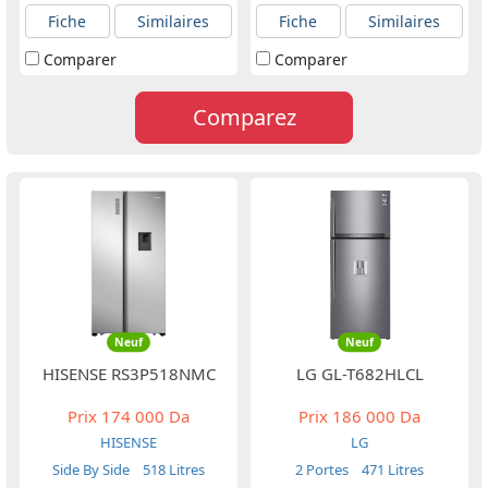
Fiche
Similaires
Fiche
Similaires
Comparer
Comparer
Comparez
Neuf
Neuf
HISENSE RS3P518NMC
LG GL-T682HLCL
Prix
174 000 Da
Prix
186 000 Da
HISENSE
LG
Side By Side
518 Litres
2 Portes
471 Litres