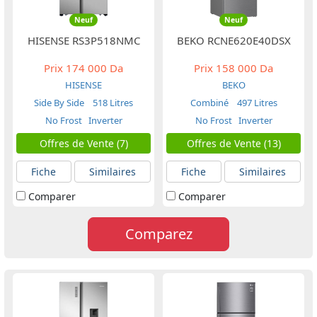
Neuf
Neuf
HISENSE RS3P518NMC
BEKO RCNE620E40DSX
Prix
174 000 Da
Prix
158 000 Da
HISENSE
BEKO
Side By Side
518 Litres
Combiné
497 Litres
No Frost
Inverter
No Frost
Inverter
Offres de Vente (7)
Offres de Vente (13)
Fiche
Similaires
Fiche
Similaires
Comparer
Comparer
Comparez