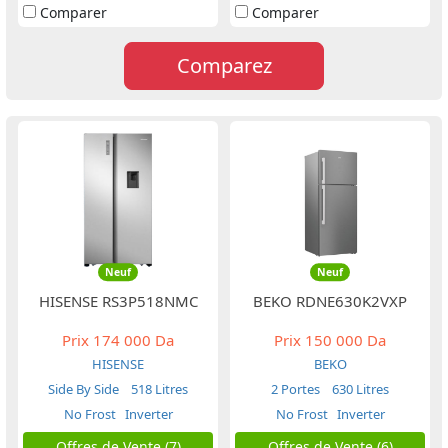
Comparer
Comparer
Comparez
Neuf
Neuf
HISENSE RS3P518NMC
BEKO RDNE630K2VXP
Prix
174 000 Da
Prix
150 000 Da
HISENSE
BEKO
Side By Side
518 Litres
2 Portes
630 Litres
No Frost
Inverter
No Frost
Inverter
Offres de Vente (7)
Offres de Vente (6)