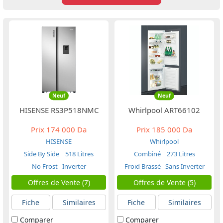
Neuf
Neuf
HISENSE RS3P518NMC
Whirlpool ART66102
Prix
174 000 Da
Prix
185 000 Da
HISENSE
Whirlpool
Side By Side
518 Litres
Combiné
273 Litres
No Frost
Inverter
Froid Brassé
Sans Inverter
Offres de Vente (7)
Offres de Vente (5)
Fiche
Similaires
Fiche
Similaires
Comparer
Comparer