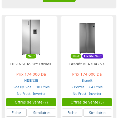
Neuf
Neuf
Facilité Neuf
HISENSE RS3P518NMC
Brandt BFA7042NX
Prix
174 000 Da
Prix
174 000 Da
HISENSE
Brandt
Side By Side
518 Litres
2 Portes
564 Litres
No Frost
Inverter
No Frost
Inverter
Offres de Vente (7)
Offres de Vente (5)
Fiche
Similaires
Fiche
Similaires