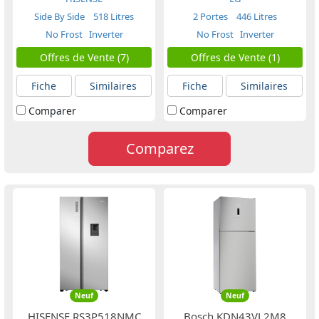
Side By Side
518 Litres
2 Portes
446 Litres
No Frost
Inverter
No Frost
Inverter
Offres de Vente (7)
Offres de Vente (1)
Fiche
Similaires
Fiche
Similaires
Comparer
Comparer
Comparez
Neuf
Neuf
HISENSE RS3P518NMC
Bosch KDN43VL2M8