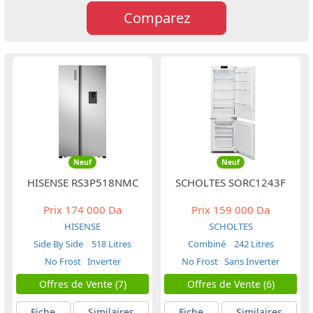
Comparez
Neuf
Neuf
HISENSE RS3P518NMC
SCHOLTES SORC1243F
Prix
174 000 Da
Prix
159 000 Da
HISENSE
SCHOLTES
Side By Side
518 Litres
Combiné
242 Litres
No Frost
Inverter
No Frost
Sans Inverter
Offres de Vente (7)
Offres de Vente (6)
Fiche
Similaires
Fiche
Similaires