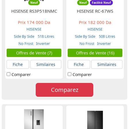
Neuf
Neuf
Facilité Neuf
HISENSE RS3P518NMC
HISENSE RC-67WS
Prix
174 000 Da
Prix
182 000 Da
HISENSE
HISENSE
Side By Side
518 Litres
Side By Side
508 Litres
No Frost
Inverter
No Frost
Inverter
Offres de Vente (7)
Offres de Vente (16)
Fiche
Similaires
Fiche
Similaires
Comparer
Comparer
Comparez