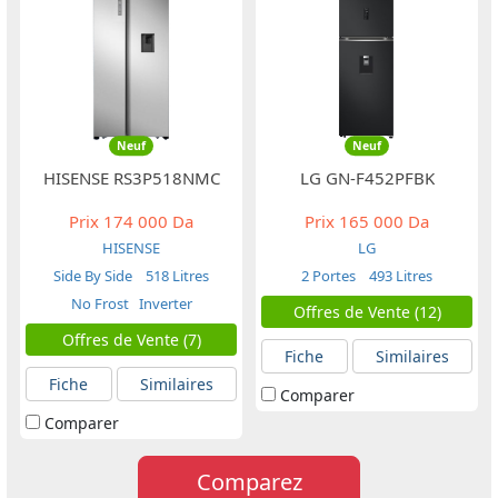
Neuf
Neuf
HISENSE RS3P518NMC
LG GN-F452PFBK
Prix
174 000 Da
Prix
165 000 Da
HISENSE
LG
Side By Side
518 Litres
2 Portes
493 Litres
No Frost
Inverter
Offres de Vente (12)
Offres de Vente (7)
Fiche
Similaires
Fiche
Similaires
Comparer
Comparer
Comparez