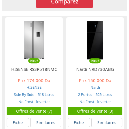
Comparez
Neuf
Neuf
HISENSE RS3P518NMC
Nardi NRD730ABG
Prix
174 000 Da
Prix
150 000 Da
HISENSE
Nardi
Side By Side
518 Litres
2 Portes
525 Litres
No Frost
Inverter
No Frost
Inverter
Offres de Vente (7)
Offres de Vente (3)
Fiche
Similaires
Fiche
Similaires