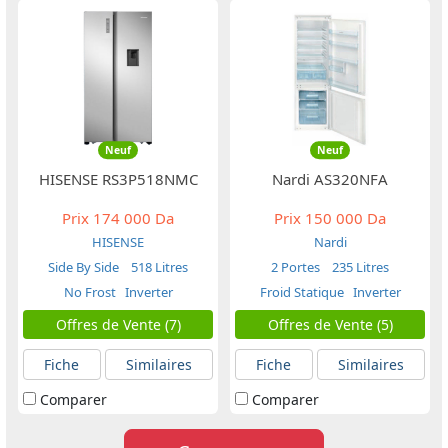
Neuf
Neuf
HISENSE RS3P518NMC
Nardi AS320NFA
Prix
174 000 Da
Prix
150 000 Da
HISENSE
Nardi
Side By Side
518 Litres
2 Portes
235 Litres
No Frost
Inverter
Froid Statique
Inverter
Offres de Vente (7)
Offres de Vente (5)
Fiche
Similaires
Fiche
Similaires
Comparer
Comparer