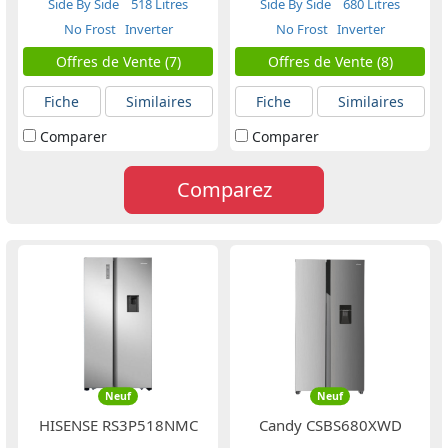
Side By Side
518 Litres
Side By Side
680 Litres
No Frost
Inverter
No Frost
Inverter
Offres de Vente (7)
Offres de Vente (8)
Fiche
Similaires
Fiche
Similaires
Comparer
Comparer
Comparez
Neuf
Neuf
HISENSE RS3P518NMC
Candy CSBS680XWD