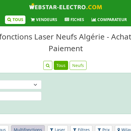
TOUS
VENDEURS
FICHES
COMPARATEUR
fonctions Laser Neufs Algérie - Achat
Paiement
Tous
Neufs
ous
Multifonctions
Laser
Filtres
Prix
Wila