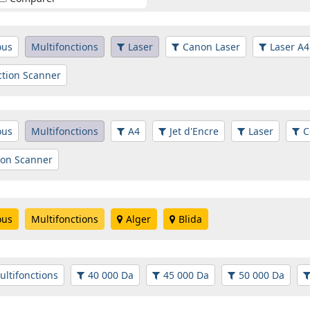
ous
Multifonctions
Laser
Canon Laser
Laser A4
ction Scanner
ous
Multifonctions
A4
Jet d'Encre
Laser
C
ion Scanner
ous
Multifonctions
Alger
Blida
ultifonctions
40 000 Da
45 000 Da
50 000 Da