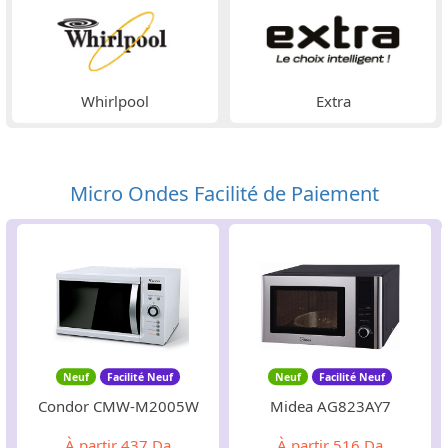
Whirlpool
Extra
Micro Ondes Facilité de Paiement
Neuf
Facilité Neuf
Neuf
Facilité Neuf
Condor CMW-M2005W
Midea AG823AY7
À partir
437 Da
À partir
516 Da