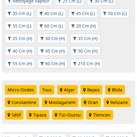
Nettoyage Vapeur
25 Cm (L)
30 Cm (L)
35 Cm (L)
40 Cm (L)
45 Cm (L)
50 Cm (L)
55 Cm (L)
60 Cm (L)
20 Cm (H)
25 Cm (H)
30 Cm (H)
35 Cm (H)
40 Cm (H)
45 Cm (H)
50 Cm (H)
55 Cm (H)
60 Cm (H)
210 Cm (H)
Micro Ondes
Tous
Alger
Bejaia
Blida
Constantine
Mostaganem
Oran
Relizane
Sétif
Tipaza
Tizi-Ouzou
Tlemcen