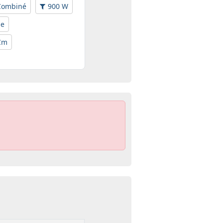
Combiné
900 W
se
Cm