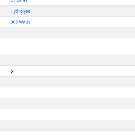
21 Litres
Hydrolyse
900 Watts
5