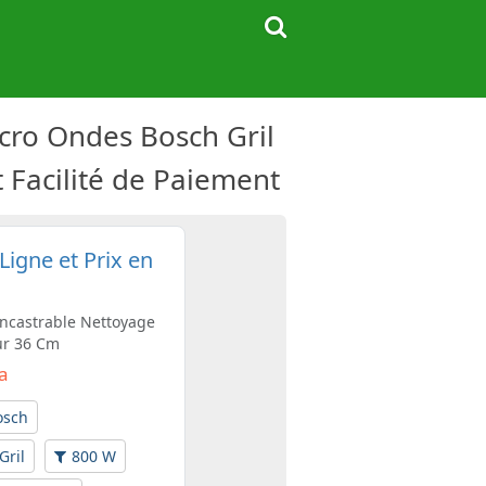
cro Ondes Bosch Gril
t Facilité de Paiement
igne et Prix en
Encastrable Nettoyage
ur 36 Cm
Da
osch
Gril
800 W