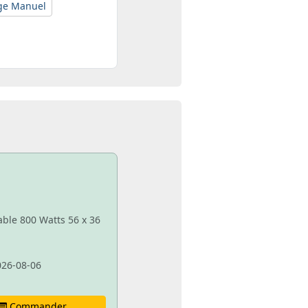
ge Manuel
able 800 Watts 56 x 36
026-08-06
Commander