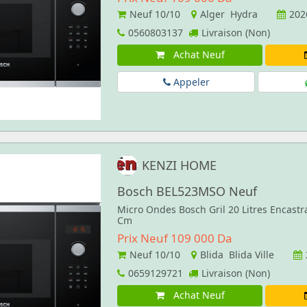
Neuf
10/10
Alger Hydra
202
0560803137
Livraison (Non)
Achat Neuf
Appeler
KENZI HOME
Bosch BEL523MSO Neuf
Micro Ondes Bosch Gril 20 Litres Encastr
Cm
Prix Neuf 109 000 Da
Neuf
10/10
Blida Blida Ville
0659129721
Livraison (Non)
Achat Neuf