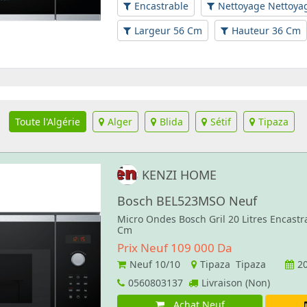
Encastrable
Nettoyage Nettoya
Largeur 56 Cm
Hauteur 36 Cm
Toute l'Algérie
Alger
Blida
Sétif
Tipaza
KENZI HOME
Bosch BEL523MSO Neuf
Micro Ondes Bosch Gril 20 Litres Encastr
Cm
Prix Neuf 109 000 Da
Neuf
10/10
Tipaza Tipaza
2
0560803137
Livraison (Non)
Achat Neuf