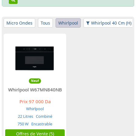
Micro Ondes
Tous
Whirlpool
Whirlpool 40 Cm (H)
Neuf
Whirlpool W67MN840NB
Prix
97 000 Da
Whirlpool
22 Litres
Combiné
750 W
Encastrable
Offres de Vente (5)