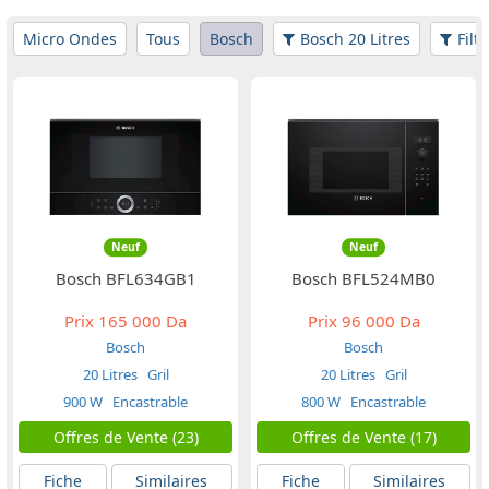
Micro Ondes
Tous
Bosch
Bosch 20 Litres
Filt
Neuf
Neuf
Bosch BFL634GB1
Bosch BFL524MB0
Prix
165 000 Da
Prix
96 000 Da
Bosch
Bosch
20 Litres
Gril
20 Litres
Gril
900 W
Encastrable
800 W
Encastrable
Offres de Vente (23)
Offres de Vente (17)
Fiche
Similaires
Fiche
Similaires