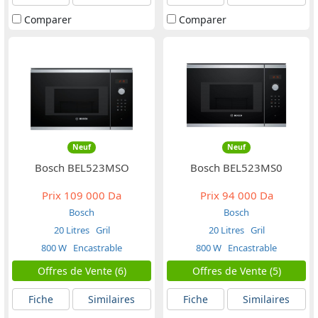
Comparer
Comparer
Neuf
Neuf
Bosch BEL523MSO
Bosch BEL523MS0
Prix
109 000 Da
Prix
94 000 Da
Bosch
Bosch
20 Litres
Gril
20 Litres
Gril
800 W
Encastrable
800 W
Encastrable
Offres de Vente (6)
Offres de Vente (5)
Fiche
Similaires
Fiche
Similaires