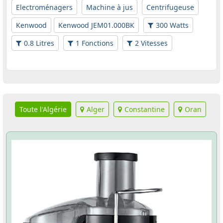
Electroménagers
Machine à jus
Centrifugeuse
Kenwood
Kenwood JEM01.000BK
300 Watts
0.8 Litres
1 Fonctions
2 Vitesses
Toute l'Algérie
Alger
Constantine
Oran