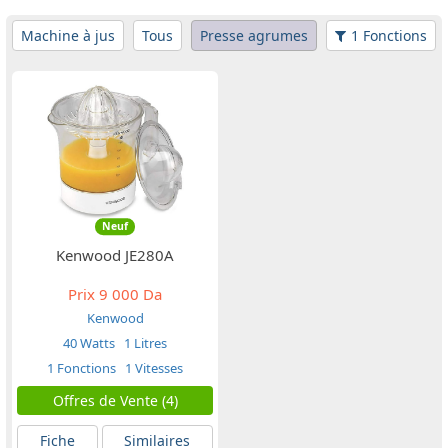
Machine à jus
Tous
Presse agrumes
1 Fonctions
Neuf
Kenwood JE280A
Prix
9 000 Da
Kenwood
40 Watts
1 Litres
1 Fonctions
1 Vitesses
Offres de Vente (4)
Fiche
Similaires