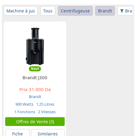
Machine à jus
Tous
Centrifugeuse
Brandt
Bran
Neuf
Brandt J300
Prix
31 000 Da
Brandt
900 Watts
1.25 Litres
1 Fonctions
2 Vitesses
Offres de Vente (3)
Fiche
Similaires