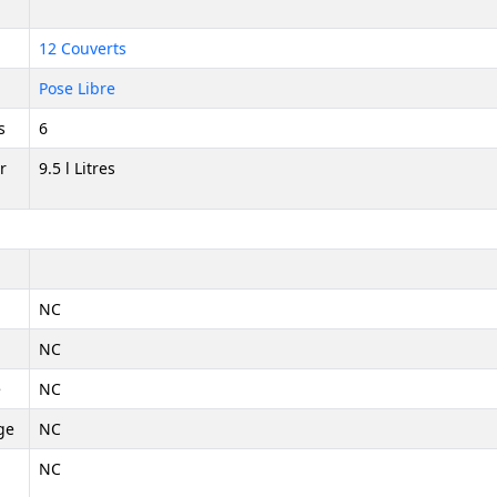
12 Couverts
Pose Libre
s
6
r
9.5 l Litres
NC
NC
e
NC
ge
NC
NC