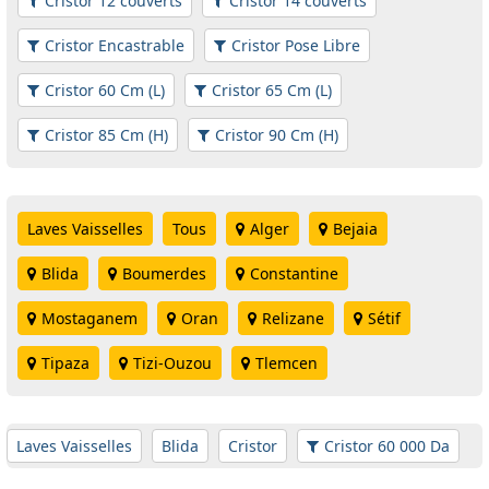
Cristor 12 couverts
Cristor 14 couverts
Cristor Encastrable
Cristor Pose Libre
Cristor 60 Cm (L)
Cristor 65 Cm (L)
Cristor 85 Cm (H)
Cristor 90 Cm (H)
Laves Vaisselles
Tous
Alger
Bejaia
Blida
Boumerdes
Constantine
Mostaganem
Oran
Relizane
Sétif
Tipaza
Tizi-Ouzou
Tlemcen
Laves Vaisselles
Blida
Cristor
Cristor 60 000 Da