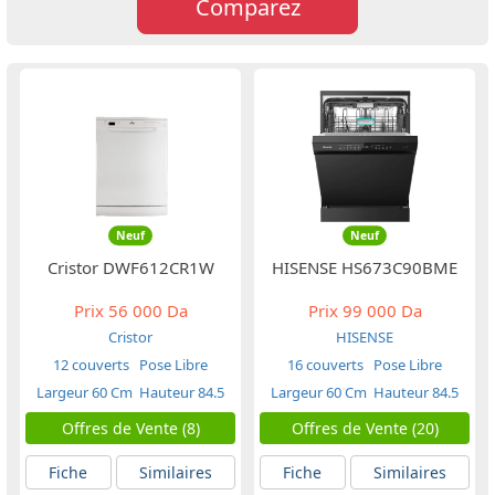
Comparez
Neuf
Neuf
Cristor DWF612CR1W
HISENSE HS673C90BME
Prix
56 000 Da
Prix
99 000 Da
Cristor
HISENSE
12 couverts
Pose Libre
16 couverts
Pose Libre
Largeur 60 Cm
Hauteur 84.5
Largeur 60 Cm
Hauteur 84.5
Cm
Cm
Offres de Vente (8)
Offres de Vente (20)
Fiche
Similaires
Fiche
Similaires