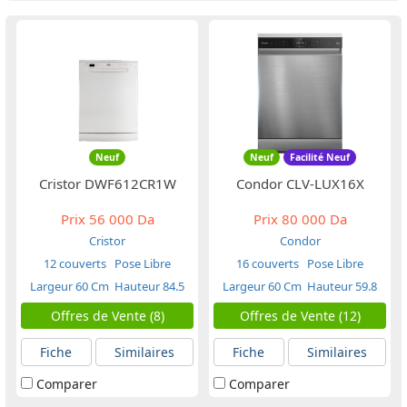
Neuf
Neuf
Facilité Neuf
Cristor DWF612CR1W
Condor CLV-LUX16X
Prix
56 000 Da
Prix
80 000 Da
Cristor
Condor
12 couverts
Pose Libre
16 couverts
Pose Libre
Largeur 60 Cm
Hauteur 84.5
Largeur 60 Cm
Hauteur 59.8
Cm
Cm
Offres de Vente (8)
Offres de Vente (12)
Fiche
Similaires
Fiche
Similaires
Comparer
Comparer