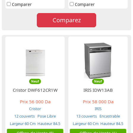
Comparer
Comparer
Comparez
Neuf
Neuf
Cristor DWF612CR1W
IRIS IDW13AB
Prix
56 000 Da
Prix
58 000 Da
Cristor
IRIS
12 couverts
Pose Libre
13 couverts
Encastrable
Largeur 60 Cm
Hauteur 84.5
Largeur 60 Cm
Hauteur 84.5
Cm
Cm