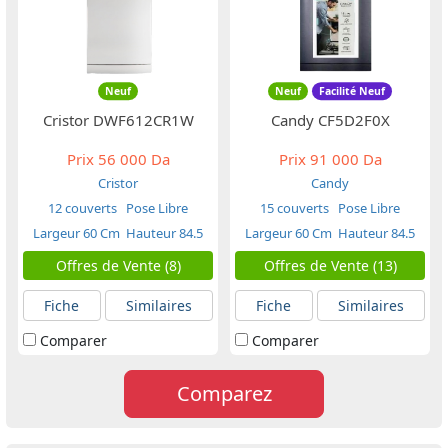
Neuf
Neuf
Facilité Neuf
Cristor DWF612CR1W
Candy CF5D2F0X
Prix
56 000 Da
Prix
91 000 Da
Cristor
Candy
12 couverts
Pose Libre
15 couverts
Pose Libre
Largeur 60 Cm
Hauteur 84.5
Largeur 60 Cm
Hauteur 84.5
Cm
Cm
Offres de Vente (8)
Offres de Vente (13)
Fiche
Similaires
Fiche
Similaires
Comparer
Comparer
Comparez