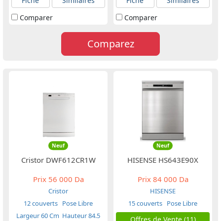
Fiche
Similaires
Fiche
Similaires
Comparer
Comparer
Comparez
Neuf
Neuf
Cristor DWF612CR1W
HISENSE HS643E90X
Prix
56 000 Da
Prix
84 000 Da
Cristor
HISENSE
12 couverts
Pose Libre
15 couverts
Pose Libre
Largeur 60 Cm
Hauteur 84.5
Offres de Vente (11)