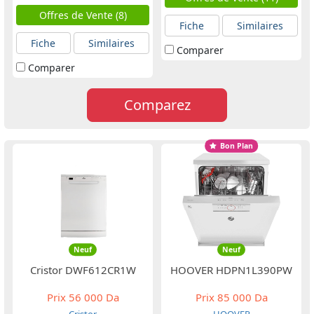
Cm
Offres de Vente (8)
Fiche
Similaires
Fiche
Similaires
Comparer
Comparer
Comparez
Bon Plan
Neuf
Neuf
Cristor DWF612CR1W
HOOVER HDPN1L390PW
Prix
56 000 Da
Prix
85 000 Da