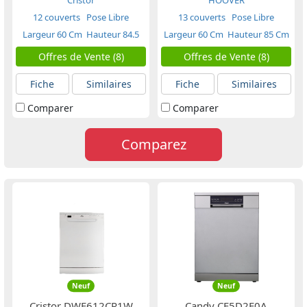
Cristor
HOOVER
12 couverts
Pose Libre
13 couverts
Pose Libre
Largeur 60 Cm
Hauteur 84.5
Largeur 60 Cm
Hauteur 85 Cm
Cm
Offres de Vente (8)
Offres de Vente (8)
Fiche
Similaires
Fiche
Similaires
Comparer
Comparer
Comparez
Neuf
Neuf
Cristor DWF612CR1W
Candy CF5D2F0A