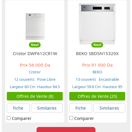
Neuf
Neuf
Cristor DWF612CR1W
BEKO SBDSN15320X
Prix
56 000 Da
Prix
91 000 Da
Cristor
BEKO
12 couverts
Pose Libre
13 couverts
Encastrable
Largeur 60 Cm
Hauteur 84.5
Largeur 59.8 Cm
Hauteur 85
Cm
Cm
Offres de Vente (8)
Offres de Vente (20)
Fiche
Similaires
Fiche
Similaires
Comparer
Comparer