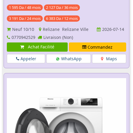
1 595 Da / 48 mois
2 127 Da / 36 mois
3 191 Da / 24 mois
6 383 Da / 12 mois
Neuf
10/10
Relizane Relizane Ville
2026-07-14
0770942529
Livraison (Non)
Achat Facilité
Commandez
Appeler
WhatsApp
Maps