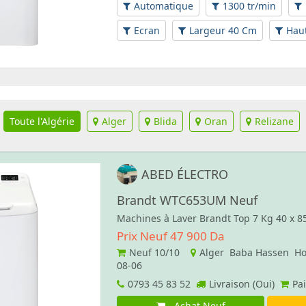
Automatique
1300 tr/min
Ecran
Largeur 40 Cm
Hau
Toute l'Algérie
Alger
Blida
Oran
Relizane
ABED ÉLECTRO
Brandt WTC653UM Neuf
Machines à Laver Brandt Top 7 Kg 40 x 
Prix Neuf 47 900 Da
Neuf
10/10
Alger Baba Hassen Ho
08-06
0793 45 83 52
Livraison (Oui)
Pai
Achat Neuf