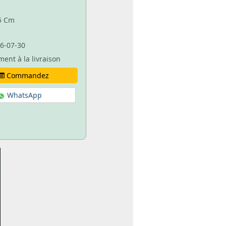
85 Cm
6-07-30
ment à la livraison
Commandez
WhatsApp