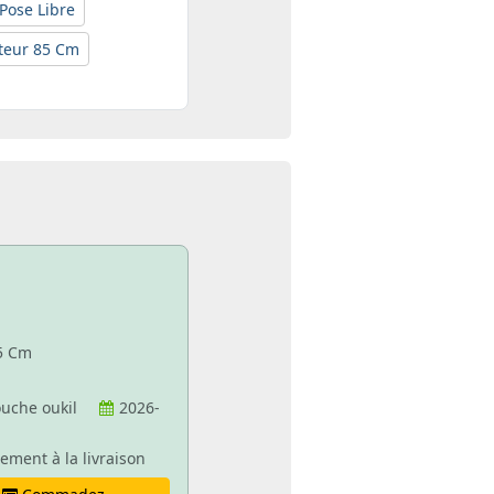
Pose Libre
teur 85 Cm
85 Cm
uche oukil
2026-
ement à la livraison