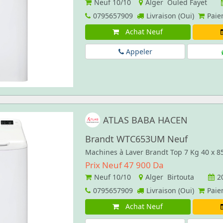
Neuf
10/10
Alger Ouled Fayet
0795657909
Livraison (Oui)
Paie
Achat Neuf
Appeler
ATLAS BABA HACEN
Brandt WTC653UM Neuf
Machines à Laver Brandt Top 7 Kg 40 x 
Prix Neuf 47 900 Da
Neuf
10/10
Alger Birtouta
2
0795657909
Livraison (Oui)
Paie
Achat Neuf