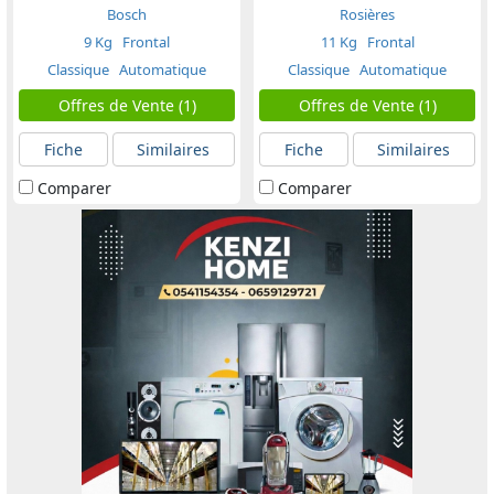
Bosch
Rosières
9 Kg
Frontal
11 Kg
Frontal
Classique
Automatique
Classique
Automatique
Offres de Vente (1)
Offres de Vente (1)
Fiche
Similaires
Fiche
Similaires
Comparer
Comparer