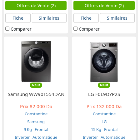
Offres de Vente (2)
Offres de Vente (2)
Fiche
Similaires
Fiche
Similaires
Comparer
Comparer
Neuf
Neuf
Samsung WW90T554DAN
LG F0L9DYP2S
Prix
82 000 Da
Prix
132 000 Da
Constantine
Constantine
Samsung
LG
9 Kg
Frontal
15 Kg
Frontal
Inverter
Automatique
Inverter
Automatique