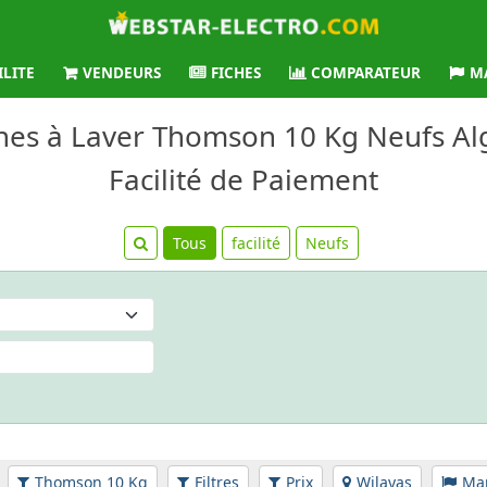
ILITE
VENDEURS
FICHES
COMPARATEUR
M
nes à Laver Thomson 10 Kg Neufs Alg
Facilité de Paiement
Tous
facilité
Neufs
Thomson 10 Kg
Filtres
Prix
Wilayas
Ma