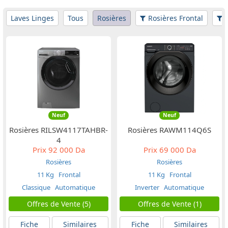
Laves Linges
Tous
Rosières
Rosières Frontal
F
Neuf
Neuf
Rosières RILSW4117TAHBR-
Rosières RAWM114Q6S
4
Prix
92 000 Da
Prix
69 000 Da
Rosières
Rosières
11 Kg
Frontal
11 Kg
Frontal
Classique
Automatique
Inverter
Automatique
Offres de Vente (5)
Offres de Vente (1)
Fiche
Similaires
Fiche
Similaires