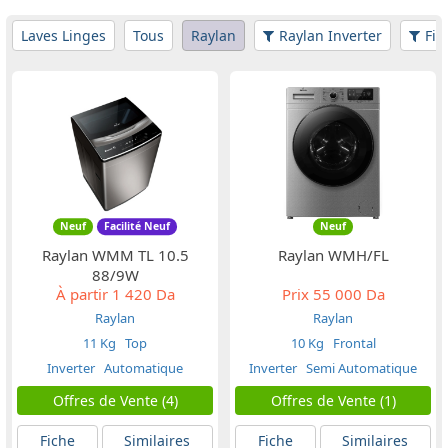
Laves Linges
Tous
Raylan
Raylan Inverter
Fil
Neuf
Facilité Neuf
Neuf
Raylan WMM TL 10.5
Raylan WMH/FL
88/9W
À partir
1 420 Da
Prix
55 000 Da
Raylan
Raylan
11 Kg
Top
10 Kg
Frontal
Inverter
Automatique
Inverter
Semi Automatique
Offres de Vente (4)
Offres de Vente (1)
Fiche
Similaires
Fiche
Similaires