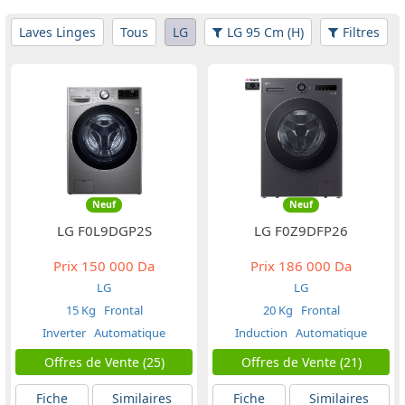
Laves Linges
Tous
LG
LG 95 Cm (H)
Filtres
Neuf
Neuf
LG F0L9DGP2S
LG F0Z9DFP26
Prix
150 000 Da
Prix
186 000 Da
LG
LG
15 Kg
Frontal
20 Kg
Frontal
Inverter
Automatique
Induction
Automatique
Offres de Vente (25)
Offres de Vente (21)
Fiche
Similaires
Fiche
Similaires