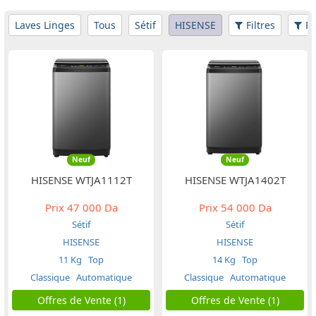
Laves Linges
Tous
Sétif
HISENSE
Filtres
Pr
Neuf
Neuf
HISENSE WTJA1112T
HISENSE WTJA1402T
Prix
47 000 Da
Prix
54 000 Da
Sétif
Sétif
HISENSE
HISENSE
11 Kg
Top
14 Kg
Top
Classique
Automatique
Classique
Automatique
Offres de Vente (1)
Offres de Vente (1)