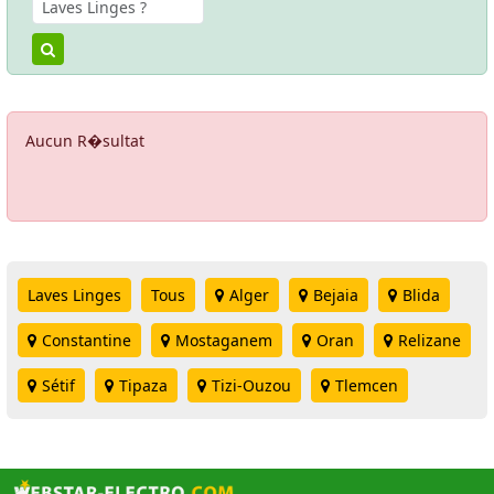
Aucun R�sultat
Laves Linges
Tous
Alger
Bejaia
Blida
Constantine
Mostaganem
Oran
Relizane
Sétif
Tipaza
Tizi-Ouzou
Tlemcen