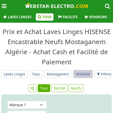
LAVES LINGES
TOUS
FACILITE
VENDEURS
Prix et Achat Laves Linges HISENSE
Encastrable Neufs Mostaganem
Algérie - Achat Cash et Facilité de
Paiement
Laves Linges
Tous
Mostaganem
HISENSE
Filtres
Tous
facilité
Neufs