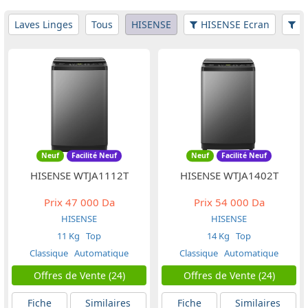
Laves Linges
Tous
HISENSE
HISENSE Ecran
Fi
Neuf
Facilité Neuf
Neuf
Facilité Neuf
HISENSE WTJA1112T
HISENSE WTJA1402T
Prix
47 000 Da
Prix
54 000 Da
HISENSE
HISENSE
11 Kg
Top
14 Kg
Top
Classique
Automatique
Classique
Automatique
Offres de Vente (24)
Offres de Vente (24)
Fiche
Similaires
Fiche
Similaires