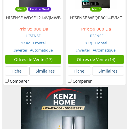
Neuf
Facilité Neuf
Neuf
HISENSE WDSE1214VJMWB
HISENSE WFQP8014EVMT
Prix
95 000 Da
Prix
56 000 Da
HISENSE
HISENSE
12 Kg
Frontal
8 Kg
Frontal
Inverter
Automatique
Inverter
Automatique
Offres de Vente (17)
Offres de Vente (14)
Fiche
Similaires
Fiche
Similaires
Comparer
Comparer