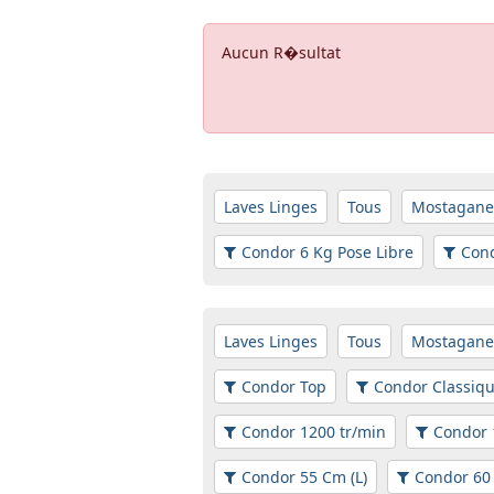
Aucun R�sultat
Laves Linges
Tous
Mostagan
Condor 6 Kg Pose Libre
Cond
Laves Linges
Tous
Mostagan
Condor Top
Condor Classiq
Condor 1200 tr/min
Condor 
Condor 55 Cm (L)
Condor 60 