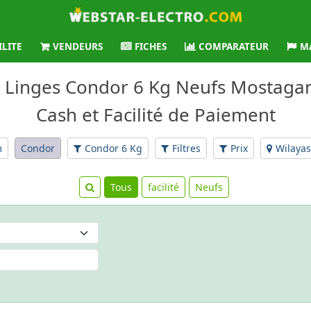
ILITE
VENDEURS
FICHES
COMPARATEUR
M
s Linges Condor 6 Kg Neufs Mostaga
Cash et Facilité de Paiement
m
Condor
Condor 6 Kg
Filtres
Prix
Wilayas
Tous
facilité
Neufs