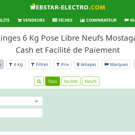
ILITE
VENDEURS
FICHES
COMPARATEUR
M
 Linges 6 Kg Pose Libre Neufs Mostag
Cash et Facilité de Paiement
m
6 Kg
Filtres
Prix
Wilayas
Marques
Tous
facilité
Neufs