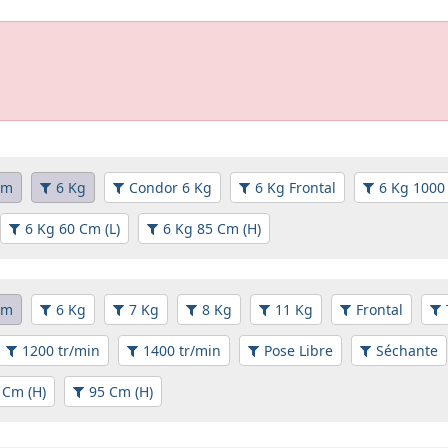
em
6 Kg
Condor 6 Kg
6 Kg Frontal
6 Kg 1000
6 Kg 60 Cm (L)
6 Kg 85 Cm (H)
em
6 Kg
7 Kg
8 Kg
11 Kg
Frontal
1200 tr/min
1400 tr/min
Pose Libre
Séchante
 Cm (H)
95 Cm (H)