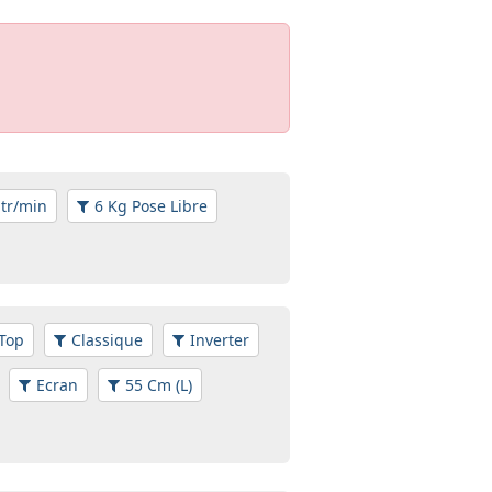
 tr/min
6 Kg Pose Libre
Top
Classique
Inverter
Ecran
55 Cm (L)