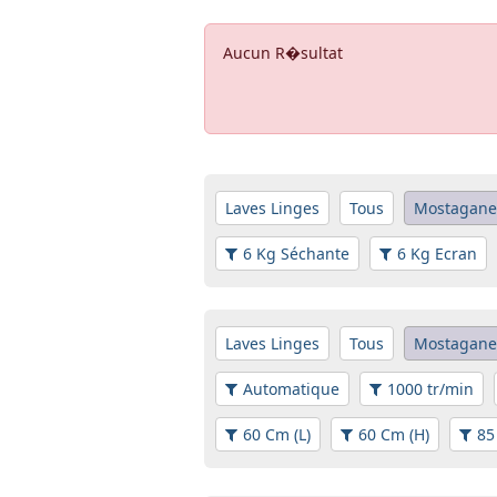
Aucun R�sultat
Laves Linges
Tous
Mostagan
6 Kg Séchante
6 Kg Ecran
Laves Linges
Tous
Mostagan
Automatique
1000 tr/min
60 Cm (L)
60 Cm (H)
85