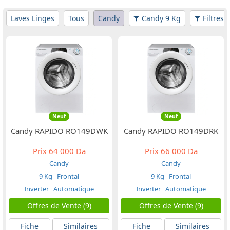
Laves Linges
Tous
Candy
Candy 9 Kg
Filtres
Neuf
Neuf
Candy RAPIDO RO149DWK
Candy RAPIDO RO149DRK
Prix
64 000 Da
Prix
66 000 Da
Candy
Candy
9 Kg
Frontal
9 Kg
Frontal
Inverter
Automatique
Inverter
Automatique
Offres de Vente (9)
Offres de Vente (9)
Fiche
Similaires
Fiche
Similaires