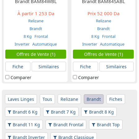
Brandt BAM84WBL
Brandt BAM84SABL
À partir
1 253 Da
Prix
52 000 Da
Relizane
Relizane
Brandt
Brandt
8 Kg
Frontal
8 Kg
Frontal
Inverter
Automatique
Inverter
Automatique
Offres de Vente (1)
Offres de Vente (1)
Fiche
Similaires
Fiche
Similaires
Comparer
Comparer
Laves Linges
Tous
Relizane
Brandt
Fiches
Brandt 6 Kg
Brandt 7 Kg
Brandt 8 Kg
Brandt 11 Kg
Brandt Frontal
Brandt Top
Brandt Inverter
Brandt Classique