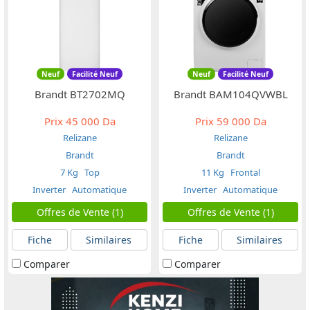
Neuf
Facilité Neuf
Neuf
Facilité Neuf
Brandt BT2702MQ
Brandt BAM104QVWBL
Prix
45 000 Da
Prix
59 000 Da
Relizane
Relizane
Brandt
Brandt
7 Kg
Top
11 Kg
Frontal
Inverter
Automatique
Inverter
Automatique
Offres de Vente (1)
Offres de Vente (1)
Fiche
Similaires
Fiche
Similaires
Comparer
Comparer