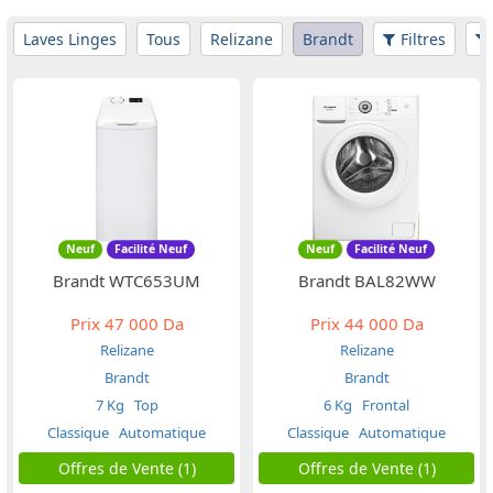
Laves Linges
Tous
Relizane
Brandt
Filtres
Neuf
Facilité Neuf
Neuf
Facilité Neuf
Brandt WTC653UM
Brandt BAL82WW
Prix
47 000 Da
Prix
44 000 Da
Relizane
Relizane
Brandt
Brandt
7 Kg
Top
6 Kg
Frontal
Classique
Automatique
Classique
Automatique
Offres de Vente (1)
Offres de Vente (1)