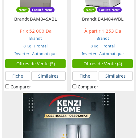
Neuf
Facilité Neuf
Neuf
Facilité Neuf
Brandt BAM84SABL
Brandt BAM84WBL
Prix
52 000 Da
À partir
1 253 Da
Brandt
Brandt
8 Kg
Frontal
8 Kg
Frontal
Inverter
Automatique
Inverter
Automatique
Offres de Vente (5)
Offres de Vente (4)
Fiche
Similaires
Fiche
Similaires
Comparer
Comparer