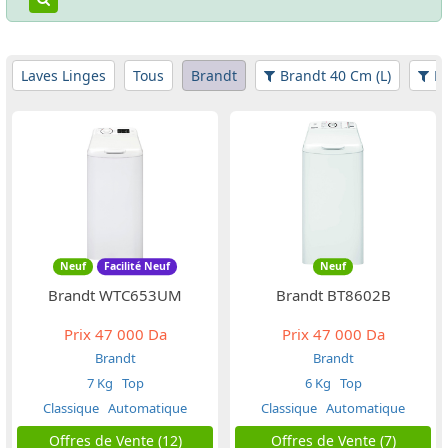
Laves Linges
Tous
Brandt
Brandt 40 Cm (L)
Fi
Neuf
Facilité Neuf
Neuf
Brandt WTC653UM
Brandt BT8602B
Prix
47 000 Da
Prix
47 000 Da
Brandt
Brandt
7 Kg
Top
6 Kg
Top
Classique
Automatique
Classique
Automatique
Offres de Vente (12)
Offres de Vente (7)