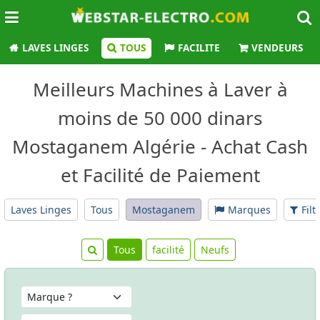
LAVES LINGES
TOUS
FACILITE
VENDEURS
Meilleurs Machines à Laver à
moins de 50 000 dinars
Mostaganem Algérie - Achat Cash
et Facilité de Paiement
Laves Linges
Tous
Mostaganem
Marques
Filt
Tous
facilité
Neufs