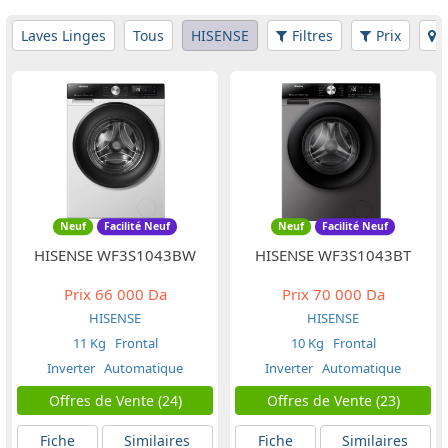
Laves Linges
Tous
HISENSE
Filtres
Prix
Neuf
Facilité Neuf
Neuf
Facilité Neuf
HISENSE WF3S1043BW
HISENSE WF3S1043BT
Prix
66 000 Da
Prix
70 000 Da
HISENSE
HISENSE
11 Kg
Frontal
10 Kg
Frontal
Inverter
Automatique
Inverter
Automatique
Offres de Vente (24)
Offres de Vente (23)
Fiche
Similaires
Fiche
Similaires