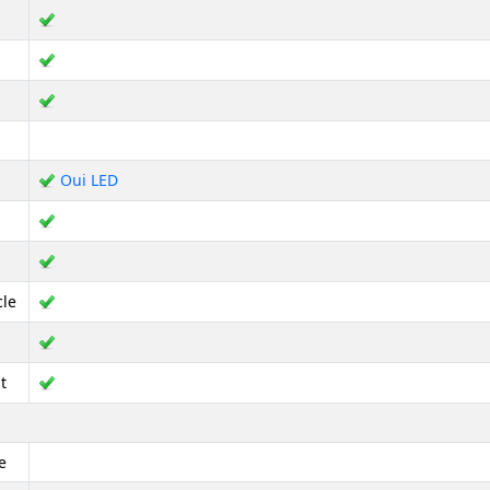
Oui LED
cle
t
e