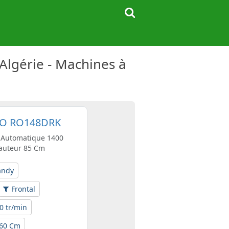
lgérie - Machines à
IDO RO148DRK
r Automatique 1400
Hauteur 85 Cm
andy
Frontal
0 tr/min
 60 Cm